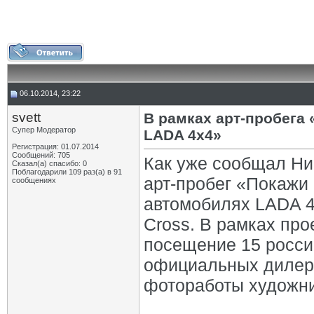
06.10.2014, 23:22
svett
В рамках арт-пробега
Супер Модератор
LADA 4х4»
Регистрация: 01.07.2014
Сообщений: 705
Как уже сообщал Нив
Сказал(а) спасибо: 0
Поблагодарили 109 раз(а) в 91
арт-пробег «Покажи
сообщениях
автомобилях LADA 4х
Cross. В рамках про
посещение 15 росси
официальных дилеро
фотоработы художни