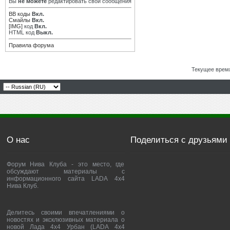
Вы
не можете
редактировать свои сообщения
BB коды
Вкл.
Смайлы
Вкл.
[IMG]
код
Вкл.
HTML код
Выкл.
Правила форума
Текущее врем
О нас
Поделиться с друзьями
Форум Нива Клуба - это место, где
обсуждают материалы с
информационного сайта LADA 4x4
Нива Клуб.
Делитесь своими впечатлениями о
новостях и эксклюзивных материала о
новой Лада 4х4 Урбан (LADA 4x4