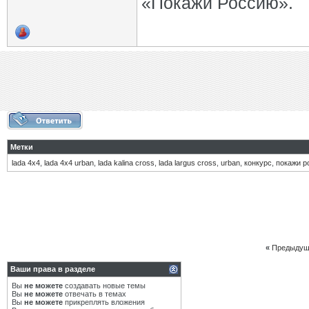
«Покажи Россию».
Метки
lada 4х4
,
lada 4х4 urban
,
lada kalina cross
,
lada largus cross
,
urban
,
конкурс
,
покажи р
«
Предыдущ
Ваши права в разделе
Вы
не можете
создавать новые темы
Вы
не можете
отвечать в темах
Вы
не можете
прикреплять вложения