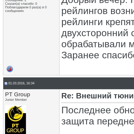
Сообщений: 2
Сказал(а) спасибо: 0
Поблагодарили 0 раз(а) в 0
рейлингов возн
сообщениях
рейлинги крепят
двухсторонний с
обрабатывали м
Заранее спасиб
01.03.2016, 16:34
PT Group
Re: Внешний тюнин
Junior Member
Последнее обно
защита передне