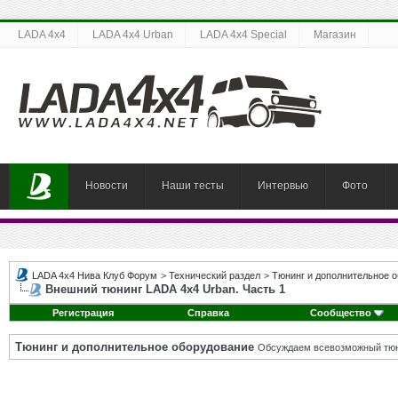
LADA 4x4
LADA 4x4 Urban
LADA 4x4 Special
Магазин
Новости
Наши тесты
Интервью
Фото
LADA 4x4 Нива Клуб Форум
>
Технический раздел
>
Тюнинг и дополнительное 
Внешний тюнинг LADA 4x4 Urban. Часть 1
Регистрация
Справка
Сообщество
Тюнинг и дополнительное оборудование
Обсуждаем всевозможный тюни