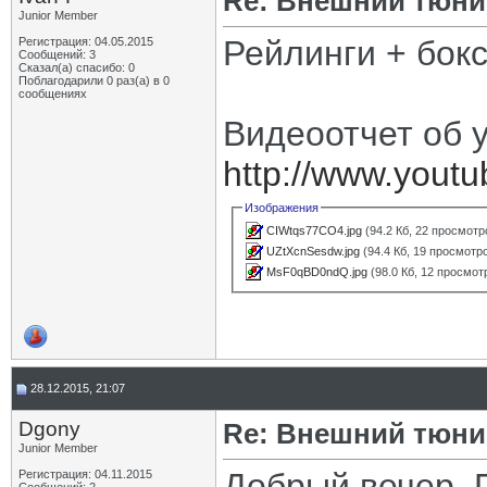
Re: Внешний тюнин
Junior Member
Рейлинги + бокс
Регистрация: 04.05.2015
Сообщений: 3
Сказал(а) спасибо: 0
Поблагодарили 0 раз(а) в 0
сообщениях
Видеоотчет об 
http://www.yout
Изображения
CIWtqs77CO4.jpg
(94.2 Кб, 22 просмотр
UZtXcnSesdw.jpg
(94.4 Кб, 19 просмотр
MsF0qBD0ndQ.jpg
(98.0 Кб, 12 просмот
28.12.2015, 21:07
Dgony
Re: Внешний тюнин
Junior Member
Добрый вечер. 
Регистрация: 04.11.2015