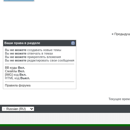
«
Предыдущ
Ваши права в разделе
Вы
не можете
создавать новые темы
Вы
не можете
отвечать в темах
Вы
не можете
прикреплять вложения
Вы
не можете
редактировать свои сообщения
BB коды
Вкл.
Смайлы
Вкл.
[IMG]
код
Вкл.
HTML код
Выкл.
Правила форума
Текущее врем