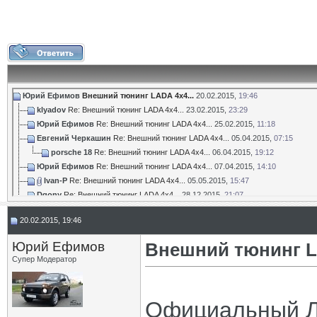
Юрий Ефимов
Внешний тюнинг LADA 4x4...
20.02.2015,
19:46
klyadov
Re: Внешний тюнинг LADA 4x4...
23.02.2015,
23:29
Юрий Ефимов
Re: Внешний тюнинг LADA 4x4...
25.02.2015,
11:18
Евгений Черкашин
Re: Внешний тюнинг LADA 4x4...
05.04.2015,
07:15
porsche 18
Re: Внешний тюнинг LADA 4x4...
06.04.2015,
19:12
Юрий Ефимов
Re: Внешний тюнинг LADA 4x4...
07.04.2015,
14:10
Ivan-P
Re: Внешний тюнинг LADA 4x4...
05.05.2015,
15:47
Dgony
Re: Внешний тюнинг LADA 4x4...
28.12.2015,
21:07
PT Group
Re: Внешний тюнинг LADA 4x4...
01.03.2016,
16:34
20.02.2015, 19:46
PT Group
Re: Внешний тюнинг LADA 4x4...
16.06.2016,
10:24
Ларин Игорь
Re: Внешний тюнинг LADA 4x4...
04.08.2017,
11:37
Юрий Ефимов
Внешний тюнинг LA
Федулов
Re: Внешний тюнинг LADA 4x4...
21.01.2022,
10:46
Супер Модератор
Официальный Л