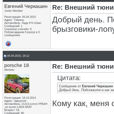
Евгений Черкашин
Re: Внешний тюнин
Junior Member
Добрый день. П
Регистрация: 05.04.2015
Адрес: Тюмень
Автомобиль: Лада 4*4 Urban
Сообщений: 1
брызговики-лоп
Сказал(а) спасибо: 0
Поблагодарили 0 раз(а) в 0
сообщениях
06.04.2015, 19:12
porsche 18
Re: Внешний тюнин
Member
Цитата:
Сообщение от
Евгений Черкашин
Добрый день. Подскажите-а как з
Регистрация: 18.10.2014
Кому как, меня 
Адрес: Удмуртия
Автомобиль: 21213,хотел УРБАН
,но купил LADA XRAY
Возраст: 54
Сообщений: 90