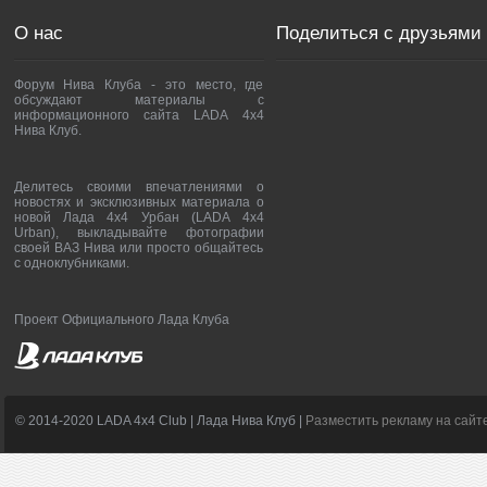
О нас
Поделиться с друзьями
Форум Нива Клуба - это место, где
обсуждают материалы с
информационного сайта LADA 4x4
Нива Клуб.
Делитесь своими впечатлениями о
новостях и эксклюзивных материала о
новой Лада 4х4 Урбан (LADA 4x4
Urban), выкладывайте фотографии
своей ВАЗ Нива или просто общайтесь
с одноклубниками.
Проект Официального Лада Клуба
© 2014-2020 LADA 4x4 Club | Лада Нива Клуб |
Разместить рекламу на сайт