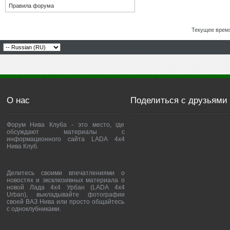
Правила форума
Текущее врем
О нас
Поделиться с друзьями
Форум Нива Клуба - это место, где
обсуждают материалы с
информационного сайта LADA 4x4
Нива Клуб.
Делитесь своими впечатлениями о
новостях и эксклюзивных материала о
новой Лада 4х4 Урбан (LADA 4x4
Urban), выкладывайте фотографии
своей ВАЗ Нива или просто общайтесь
с одноклубниками.