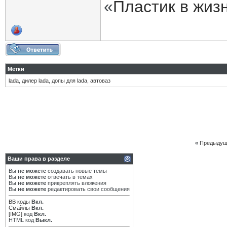
«
Пластик в жиз
Метки
lada
,
дилер lada
,
допы для lada
,
автоваз
«
Предыдущ
Ваши права в разделе
Вы
не можете
создавать новые темы
Вы
не можете
отвечать в темах
Вы
не можете
прикреплять вложения
Вы
не можете
редактировать свои сообщения
BB коды
Вкл.
Смайлы
Вкл.
[IMG]
код
Вкл.
HTML код
Выкл.