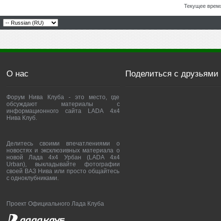
Текущее врем
О нас
Поделиться с друзьями
Форум Нива Клуба - это место, где
обсуждают материалы с
информационного сайта LADA 4x4
Нива Клуб.
Делитесь своими впечатлениями о
новостях и эксклюзивных материала о
новой Лада 4х4 Урбан (LADA 4x4
Urban), выкладывайте фотографии
своей ВАЗ Нива или просто общайтесь
с одноклубниками.
Проект Официального Лада Клуба