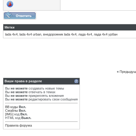
Метки
lada 4x4
,
lada 4x4 urban
,
внедорожник lada 4x4
,
лада 4х4
,
лада 4х4 урбан
«
Предыдущ
Ваши права в разделе
Вы
не можете
создавать новые темы
Вы
не можете
отвечать в темах
Вы
не можете
прикреплять вложения
Вы
не можете
редактировать свои сообщения
BB коды
Вкл.
Смайлы
Вкл.
[IMG]
код
Вкл.
HTML код
Выкл.
Правила форума