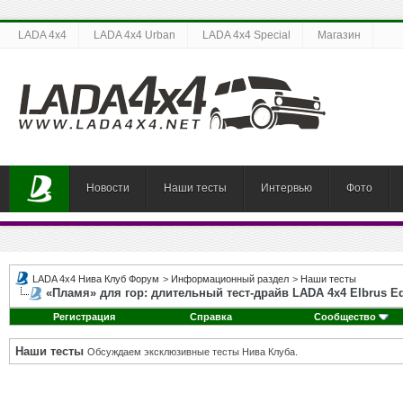
LADA 4x4
LADA 4x4 Urban
LADA 4x4 Special
Магазин
Новости
Наши тесты
Интервью
Фото
LADA 4x4 Нива Клуб Форум
>
Информационный раздел
>
Наши тесты
«Пламя» для гор: длительный тест-драйв LADA 4x4 Elbrus Ed
Регистрация
Справка
Сообщество
Наши тесты
Обсуждаем эксклюзивные тесты Нива Клуба.