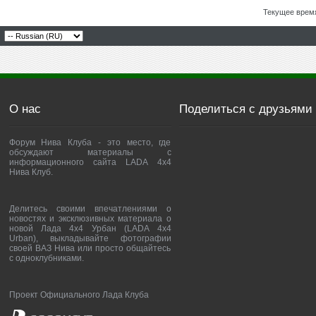
Текущее врем
О нас
Поделиться с друзьями
Форум Нива Клуба - это место, где
обсуждают материалы с
информационного сайта LADA 4x4
Нива Клуб.
Делитесь своими впечатлениями о
новостях и эксклюзивных материала о
новой Лада 4х4 Урбан (LADA 4x4
Urban), выкладывайте фотографии
своей ВАЗ Нива или просто общайтесь
с одноклубниками.
Проект Официального Лада Клуба