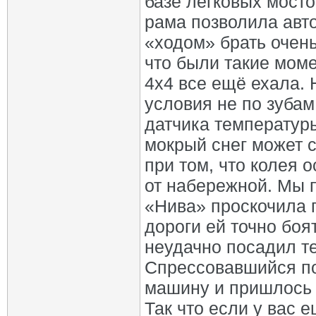
базе легковых мосто
рама позволила авт
«ходом» брать очень
что были такие мом
4х4 все ещё ехала.
условия не по зуба
датчика температуры
мокрый снег может 
при том, что колея 
от набережной. Мы п
«Нива» проскочила п
дороги ей точно боят
неудачно посадил т
Спрессовавшийся по
машину и пришлось 
Так что если у вас 