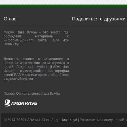
О нас
Поделиться с друзьями
Форум Нива Клуба - это место, где
обсуждают материалы с
информационного сайта LADA 4x4
Нива Клуб.
Делитесь своими впечатлениями о
новостях и эксклюзивных материала о
новой Лада 4х4 Урбан (LADA 4x4
Urban), выкладывайте фотографии
своей ВАЗ Нива или просто общайтесь
с одноклубниками.
Проект Официального Лада Клуба
© 2014-2020 LADA 4x4 Club | Лада Нива Клуб |
Разместить рекламу на сайт