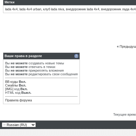
Метки
lada 4х4
,
lada 4х4 urban
,
клуб lada niva
,
внедорожник lada 4х4
,
внедорожник лада 4х4
«
Предыдущ
Ваши права в разделе
Вы
не можете
создавать новые темы
Вы
не можете
отвечать в темах
Вы
не можете
прикреплять вложения
Вы
не можете
редактировать свои сообщения
BB коды
Вкл.
Смайлы
Вкл.
[IMG]
код
Вкл.
HTML код
Выкл.
Правила форума
Текущее врем