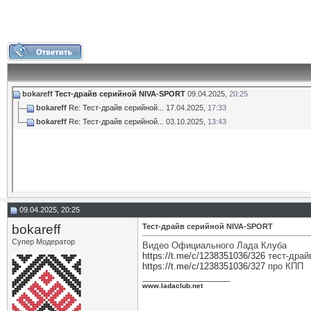
bokareff
Тест-драйв серийной NIVA-SPORT
09.04.2025,
20:25
bokareff
Re: Тест-драйв серийной...
17.04.2025,
17:33
bokareff
Re: Тест-драйв серийной...
03.10.2025,
13:43
09.04.2025, 20:25
bokareff
Тест-драйв серийной NIVA-SPORT
Супер Модератор
Видео Официального Лада Клуба
https://t.me/c/1238351036/326
тест-драй
https://t.me/c/1238351036/327
про КПП
__________________
www.ladaclub.net