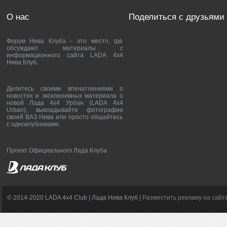
О нас
Поделиться с друзьями
Форум Нива Клуба - это место, где
обсуждают материалы с
информационного сайта LADA 4x4
Нива Клуб.
Делитесь своими впечатлениями о
новостях и эксклюзивных материала о
новой Лада 4х4 Урбан (LADA 4x4
Urban), выкладывайте фотографии
своей ВАЗ Нива или просто общайтесь
с одноклубниками.
Проект Официального Лада Клуба
© 2014-2020 LADA 4x4 Club | Лада Нива Клуб |
Разместить рекламу на сайт