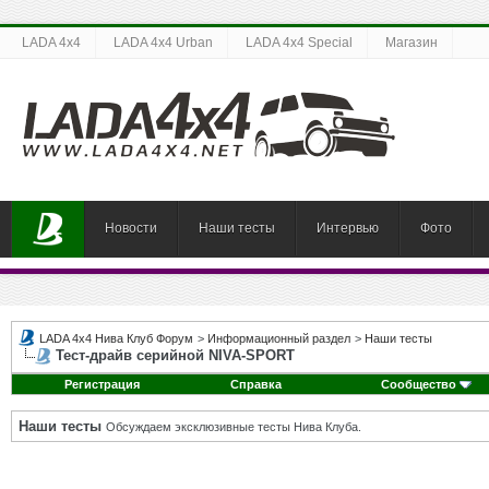
LADA 4x4
LADA 4x4 Urban
LADA 4x4 Special
Магазин
Новости
Наши тесты
Интервью
Фото
LADA 4x4 Нива Клуб Форум
>
Информационный раздел
>
Наши тесты
Тест-драйв серийной NIVA-SPORT
Регистрация
Справка
Сообщество
Наши тесты
Обсуждаем эксклюзивные тесты Нива Клуба.