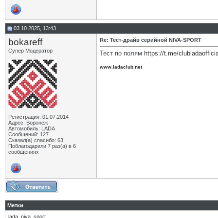
03.10.2025, 13:43
bokareff
Re: Тест-драйв серийной NIVA-SPORT
Супер Модератор
Тест по полям
https://t.me/clubladaoffici
__________________
www.ladaclub.net
Регистрация: 01.07.2014
Адрес: Воронеж
Автомобиль: LADA
Сообщений: 127
Сказал(а) спасибо: 63
Поблагодарили 7 раз(а) в 6
сообщениях
Метки
lada
,
niva
,
sport