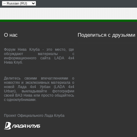
О нас
Поделиться с друзьями
Форум Нива Клуба - это место, где
обсуждают материалы с
информационного сайта LADA 4x4
Нива Клуб.
Делитесь своими впечатлениями о
новостях и эксклюзивных материала о
новой Лада 4х4 Урбан (LADA 4x4
Urban), выкладывайте фотографии
своей ВАЗ Нива или просто общайтесь
с одноклубниками.
Проект Официального Лада Клуба