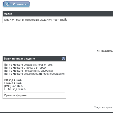
Метки
lada 4x4
,
оаэ
,
внедорожник
,
лада 4х4
,
тест-драйв
«
Предыдущ
Ваши права в разделе
Вы
не можете
создавать новые темы
Вы
не можете
отвечать в темах
Вы
не можете
прикреплять вложения
Вы
не можете
редактировать свои сообщения
BB коды
Вкл.
Смайлы
Вкл.
[IMG]
код
Вкл.
HTML код
Выкл.
Правила форума
Текущее врем