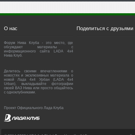
О нас
Поделиться с друзьями
Форум Нива Клуба - это место, где
обсуждают материалы с
информационного сайта LADA 4x4
Нива Клуб.
Делитесь своими впечатлениями о
новостях и эксклюзивных материала о
новой Лада 4х4 Урбан (LADA 4x4
Urban), выкладывайте фотографии
своей ВАЗ Нива или просто общайтесь
с одноклубниками.
Проект Официального Лада Клуба