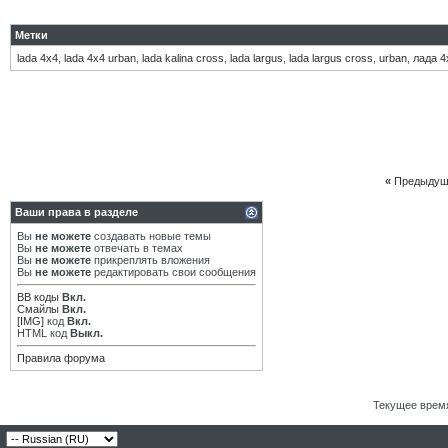
Метки
lada 4х4
,
lada 4х4 urban
,
lada kalina cross
,
lada largus
,
lada largus cross
,
urban
,
лада 4
«
Предыдущ
Ваши права в разделе
Вы
не можете
создавать новые темы
Вы
не можете
отвечать в темах
Вы
не можете
прикреплять вложения
Вы
не можете
редактировать свои сообщения
BB коды
Вкл.
Смайлы
Вкл.
[IMG]
код
Вкл.
HTML код
Выкл.
Правила форума
Текущее врем