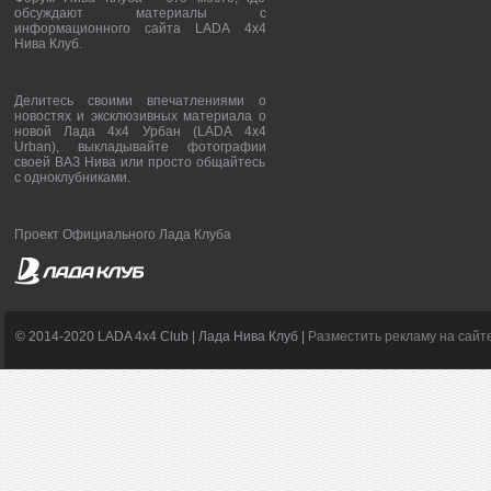
обсуждают материалы с
информационного сайта LADA 4x4
Нива Клуб.
Делитесь своими впечатлениями о
новостях и эксклюзивных материала о
новой Лада 4х4 Урбан (LADA 4x4
Urban), выкладывайте фотографии
своей ВАЗ Нива или просто общайтесь
с одноклубниками.
Проект Официального Лада Клуба
© 2014-2020 LADA 4x4 Club | Лада Нива Клуб |
Разместить рекламу на сайт