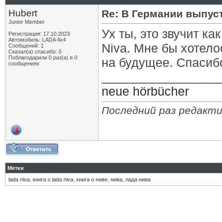
Hubert
Re: В Германии выпус
Junior Member
Ух ты, это звучит к
Регистрация: 17.10.2023
Автомобиль: LADA 4x4
Niva. Мне бы хотело
Сообщений: 1
Сказал(а) спасибо: 0
Поблагодарили 0 раз(а) в 0
на будущее. Спасибо
сообщениях
_________________
neue hörbücher
Последний раз редактир
Метки
lada niva
,
книга о lada niva
,
книга о ниве
,
нива
,
лада нива