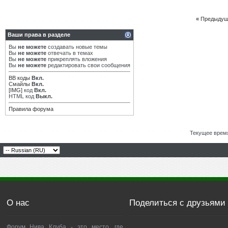
«
Предыдущ
Ваши права в разделе
Вы
не можете
создавать новые темы
Вы
не можете
отвечать в темах
Вы
не можете
прикреплять вложения
Вы
не можете
редактировать свои сообщения
BB коды
Вкл.
Смайлы
Вкл.
[IMG]
код
Вкл.
HTML код
Выкл.
Правила форума
Текущее врем
О нас
Поделиться с друзьями
Форум Нива Клуба - это место, где