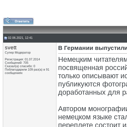
02.06.2021, 12:41
svett
В Германии выпустили
Супер Модератор
Немецким читателям
Регистрация: 01.07.2014
Сообщений: 705
посвященная россий
Сказал(а) спасибо: 0
Поблагодарили 109 раз(а) в 91
сообщениях
только описывают и
публикуются фотогр
доработанных для ра
Автором монографии
немецком языке ста
переплете состоит и