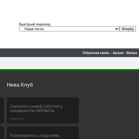
Быстрый переход
Обратная связь
-
Архив
-
Вверх
Нива Клуб
Спросите о новой LADA 4x4 у
специалистов АВТОВАЗа.
Нива 4х4
Познакомьтесь с Лада Нива