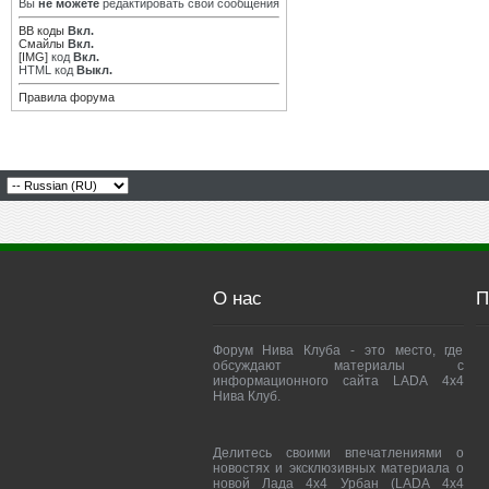
Вы
не можете
редактировать свои сообщения
BB коды
Вкл.
Смайлы
Вкл.
[IMG]
код
Вкл.
HTML код
Выкл.
Правила форума
О нас
П
Форум Нива Клуба - это место, где
обсуждают материалы с
информационного сайта LADA 4x4
Нива Клуб.
Делитесь своими впечатлениями о
новостях и эксклюзивных материала о
новой Лада 4х4 Урбан (LADA 4x4