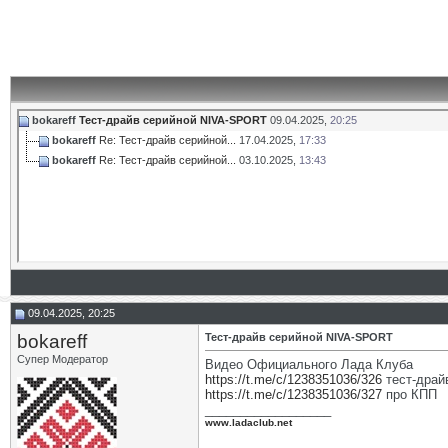
bokareff
Тест-драйв серийной NIVA-SPORT
09.04.2025,
20:25
bokareff
Re: Тест-драйв серийной...
17.04.2025,
17:33
bokareff
Re: Тест-драйв серийной...
03.10.2025,
13:43
09.04.2025, 20:25
bokareff
Тест-драйв серийной NIVA-SPORT
Супер Модератор
Видео Официального Лада Клуба
https://t.me/c/1238351036/326
тест-драй
https://t.me/c/1238351036/327
про КПП
__________________
www.ladaclub.net