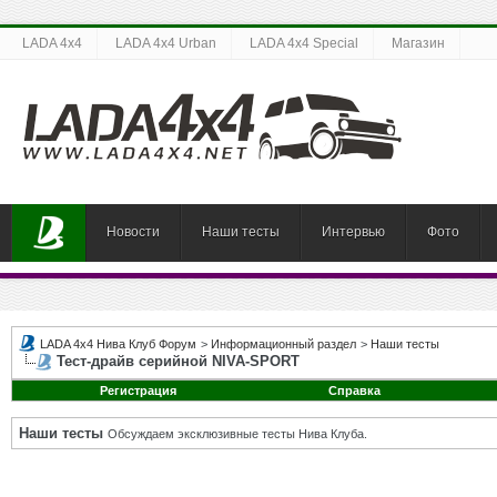
LADA 4x4
LADA 4x4 Urban
LADA 4x4 Special
Магазин
Новости
Наши тесты
Интервью
Фото
LADA 4x4 Нива Клуб Форум
>
Информационный раздел
>
Наши тесты
Тест-драйв серийной NIVA-SPORT
Регистрация
Справка
Наши тесты
Обсуждаем эксклюзивные тесты Нива Клуба.