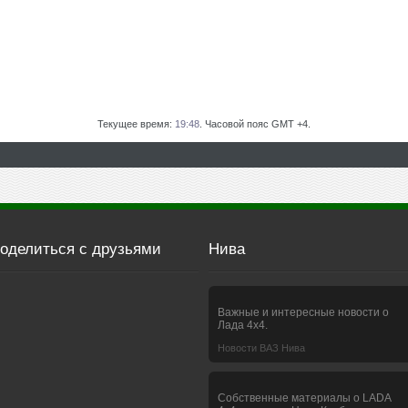
Текущее время:
19:48
. Часовой пояс GMT +4.
оделиться с друзьями
Нива
Важные и интересные новости о
Лада 4х4.
Новости ВАЗ Нива
Собственные материалы о LADA