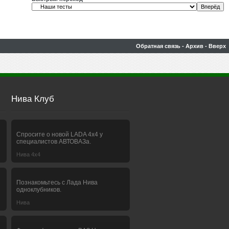
Обратная связь
-
Архив
-
Вверх
Нива Клуб
Спросите о новой LADA 4x4 у
специалистов АВТОВАЗа.
Нива 4х4
Познакомьтесь с Лада Нива
одноклубников.
Нива