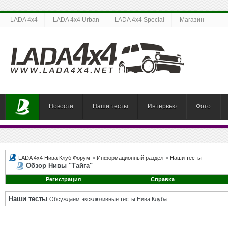
LADA 4x4
LADA 4x4 Urban
LADA 4x4 Special
Магазин
Новости
Наши тесты
Интервью
Фото
LADA 4x4 Нива Клуб Форум
>
Информационный раздел
>
Наши тесты
Обзор Нивы "Тайга"
Регистрация
Справка
Наши тесты
Обсуждаем эксклюзивные тесты Нива Клуба.