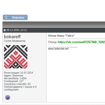
09.11.2025, 22:11
bokareff
Обзор Нивы "Тайга"
Супер Модератор
Обзор
https://vk.com/wall5767368_3182
__________________
www.ladaclub.net
Регистрация: 01.07.2014
Адрес: Воронеж
Автомобиль: LADA
Сообщений: 127
Сказал(а) спасибо: 63
Поблагодарили 7 раз(а) в 6
сообщениях