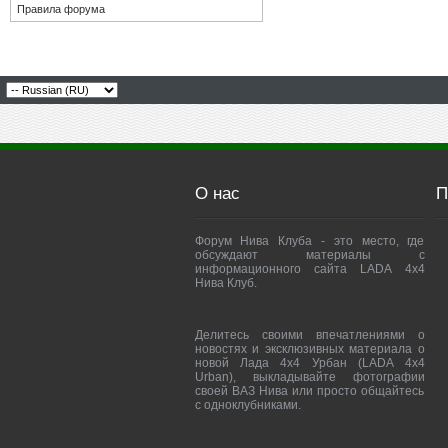
Правила форума
О нас
П
Форум Нива Клуба - это место, где
обсуждают материалы с
информационного сайта LADA 4x4
Нива Клуб.
Делитесь своими впечатлениями о
новостях и эксклюзивных материала о
новой Лада 4х4 Урбан (LADA 4x4
Urban), выкладывайте фотографии
своей ВАЗ Нива или просто общайтесь
с одноклубниками.