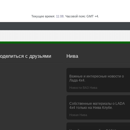
Текущее время:
11:08
. Часовой пояс GMT +4.
оделиться с друзьями
Нива
Важные и интересные новости о
Лада 4х4.
Новости ВАЗ Нива
Собственные материалы о LADA
4x4 только на Нива Клубе.
Новая Нива