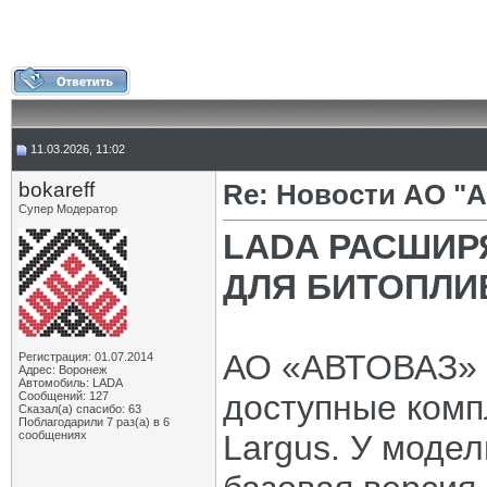
11.03.2026, 11:02
bokareff
Re: Новости АО "
Супер Модератор
LADA РАСШИР
ДЛЯ БИТОПЛИ
АО «АВТОВАЗ» 
Регистрация: 01.07.2014
Адрес: Воронеж
Автомобиль: LADA
доступные комп
Сообщений: 127
Сказал(а) спасибо: 63
Поблагодарили 7 раз(а) в 6
сообщениях
Largus. У модел