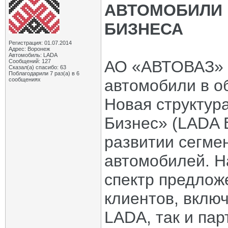
АВТОМОБИЛИ 
БИЗНЕСА
Регистрация: 01.07.2014
Адрес: Воронеж
Автомобиль: LADA
АО «АВТОВАЗ» 
Сообщений: 127
Сказал(а) спасибо: 63
Поблагодарили 7 раз(а) в 6
сообщениях
автомобили в о
Новая структур
Бизнес» (LADA B
развитии сегме
автомобилей. Н
спектр предлож
клиентов, вклю
LADA, так и пар