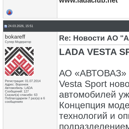
www.ladaclub.net
24.03.2026, 15:51
bokareff
Re: Новости АО "
Супер Модератор
LADA VESTA S
АО «АВТОВАЗ» о
Vesta Sport нов
Регистрация: 01.07.2014
Адрес: Воронеж
Автомобиль: LADA
автомобилей уж
Сообщений: 127
Сказал(а) спасибо: 63
Поблагодарили 7 раз(а) в 6
сообщениях
Концепция моде
технологий и о
подразделением