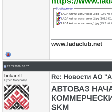
https://www.lad
Изображения
LADA Azimut испытания_3.jpg
(92.0 Кб,
LADA Azimut испытания_2.jpg
(101.3 Кб
LADA Azimut испытания_1.jpg
(99.2 Кб,
_____________
www.ladaclub.net
22.03.2026, 18:37
bokareff
Re: Новости АО "
Супер Модератор
АВТОВАЗ НАЧ
КОММЕРЧЕСКИ
SKM