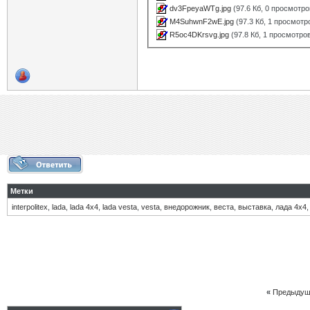
dv3FpeyaWTg.jpg
(97.6 Кб, 0 просмотро
M4SuhwnF2wE.jpg
(97.3 Кб, 1 просмотр
R5oc4DKrsvg.jpg
(97.8 Кб, 1 просмотро
Метки
interpolitex
,
lada
,
lada 4х4
,
lada vesta
,
vesta
,
внедорожник
,
веста
,
выставка
,
лада 4х4
«
Предыдущ