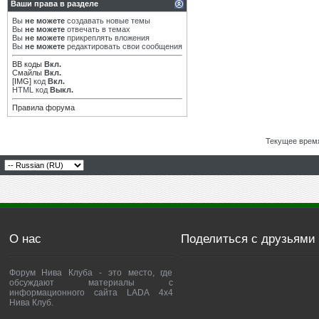
Ваши права в разделе
Вы
не можете
создавать новые темы
Вы
не можете
отвечать в темах
Вы
не можете
прикреплять вложения
Вы
не можете
редактировать свои сообщения
BB коды
Вкл.
Смайлы
Вкл.
[IMG]
код
Вкл.
HTML код
Выкл.
Правила форума
Текущее врем
О нас
Поделиться с друзьями
Форум Нива Клуба - это место, где
обсуждают материалы с
информационного сайта LADA 4x4
Нива Клуб.