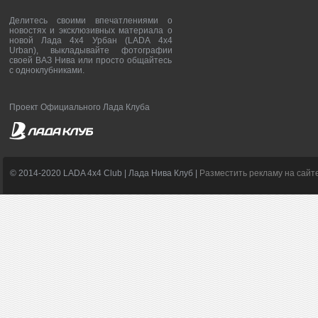
Делитесь своими впечатлениями о
новостях и эксклюзивных материала о
новой Лада 4х4 Урбан (LADA 4x4
Urban), выкладывайте фотографии
своей ВАЗ Нива или просто общайтесь
с одноклубниками.
Проект Официального Лада Клуба
© 2014-2020 LADA 4x4 Club | Лада Нива Клуб |
Разместить рекламу на сайт