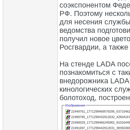
соэкспонентом Феде
РФ. Поэтому нескол
для несения службы 
ведомства подготов
получил новое цвет
Росгвардии, а также
На стенде LADA пос
познакомиться с та
внедорожника LADA 
кинологических служ
болотоход, построен
Изображения
22449761_1771299469579295_63710462
22489785_1771299432912632_42604167
22490029_1771299466245962_91016445
22491697_1771299442912631_38350369