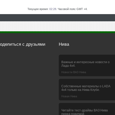
Текущее время:
02:28
. Часовой пояс GMT +4.
оделиться с друзьями
Нива
Важные и интересные новости о
Лада 4х4.
Новости ВАЗ Нива
Собственные материалы о LADA
4x4 только на Нива Клубе.
Новая Нива
Читайте тест-драйвы ВАЗ Нива
перед покупкой.