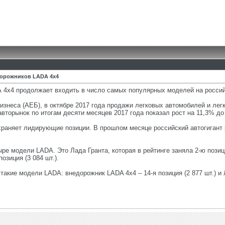
едорожников LADA 4х4
А 4х4 продолжает входить в число самых популярных моделей на росси
знеса (АЕБ), в октябре 2017 года продажи легковых автомобилей и легк
вторынок по итогам десяти месяцев 2017 года показал рост на 11,3% до
раняет лидирующие позиции. В прошлом месяце российский автогигант 
е модели LADA. Это Лада Гранта, которая в рейтинге заняла 2-ю позицию 
позиция (3 084 шт.).
такие модели LADA: внедорожник LADA 4х4 – 14-я позиция (2 877 шт.) и Л