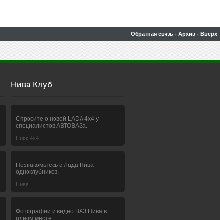
Обратная связь
-
Архив
-
Вверх
Нива Клуб
Спросите о новой LADA 4x4 у
специалистов АВТОВАЗа.
Нива 4х4
Познакомьтесь с Лада Нива
одноклубников.
Нива
Фотографии и видео ВАЗ Нива в
одном месте.