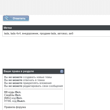
Метки
lada
,
lada 4х4
,
внедорожник
,
продажи lada
,
автоваз
,
аеб
Ваши права в разделе
Вы
не можете
создавать новые темы
Вы
не можете
отвечать в темах
Вы
не можете
прикреплять вложения
Вы
не можете
редактировать свои сообщения
BB коды
Вкл.
Смайлы
Вкл.
[IMG]
код
Вкл.
HTML код
Выкл.
Правила форума