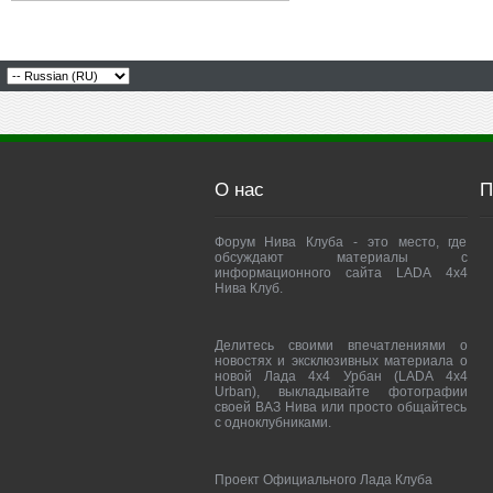
О нас
П
Форум Нива Клуба - это место, где
обсуждают материалы с
информационного сайта LADA 4x4
Нива Клуб.
Делитесь своими впечатлениями о
новостях и эксклюзивных материала о
новой Лада 4х4 Урбан (LADA 4x4
Urban), выкладывайте фотографии
своей ВАЗ Нива или просто общайтесь
с одноклубниками.
Проект Официального Лада Клуба