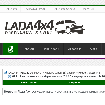
LADA 4x4
LADA 4x4 Urban
LADA 4x4 Special
Магазин
Новости
Наши тесты
Интервью
Фото
LADA 4x4 Нива Клуб Форум
>
Информационный раздел
>
Новости Лада 4х4
АЕБ: Россияне в октябре купили 2 877 внедорожников LADA
Регистрация
Справка
Новости Лада 4х4
Обсуждаем новости LADA 4x4. В этом разделе комментируе