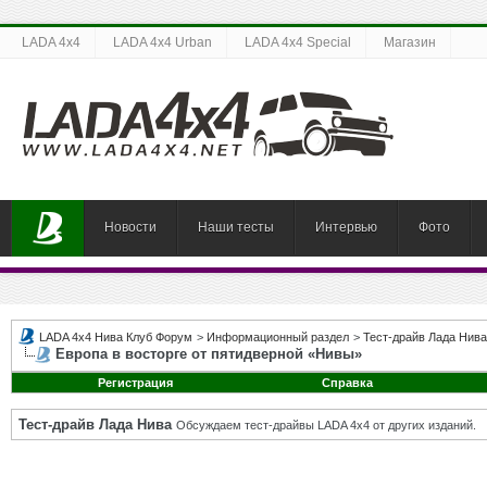
LADA 4x4
LADA 4x4 Urban
LADA 4x4 Special
Магазин
Новости
Наши тесты
Интервью
Фото
LADA 4x4 Нива Клуб Форум
>
Информационный раздел
>
Тест-драйв Лада Нива
Европа в восторге от пятидверной «Нивы»
Регистрация
Справка
Тест-драйв Лада Нива
Обсуждаем тест-драйвы LADA 4x4 от других изданий.