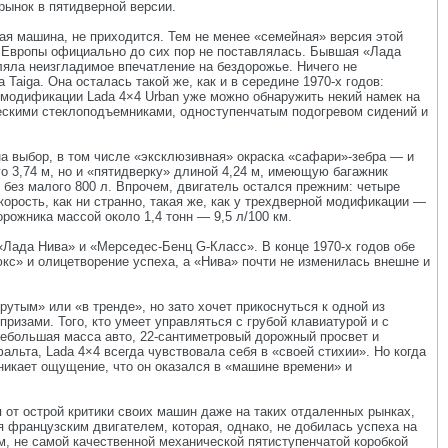
рынок в пятидверной версии.
вая машина, не приходится. Тем не менее «семейная» версия этой
 Европы официально до сих пор не поставлялась. Бывшая «Лада
ляла неизгладимое впечатление на бездорожье. Ничего не
Taiga. Она осталась такой же, как и в середине 1970-х годов:
й модификации Lada 4×4 Urban уже можно обнаружить некий намек на
ческими стеклоподъемниками, одноступенчатым подогревом сидений и
на выбор, в том числе «эксклюзивная» окраска «сафари»-зебра — и
о 3,74 м, но и «пятидверку» длиной 4,24 м, имеющую багажник
ж без малого 800 л. Впрочем, двигатель остался прежним: четыре
корость, как ни странно, такая же, как у трехдверной модификации —
орожника массой около 1,4 тонн — 9,5 л/100 км.
Лада Нива» и «Мерседес-Бенц G-Класс». В конце 1970-х годов обе
с» и олицетворение успеха, а «Нива» почти не изменилась внешне и
рутым» или «в тренде», но зато хочет прикоснуться к одной из
ризами. Того, кто умеет управляться с грубой клавиатурой и с
небольшая масса авто, 22-сантиметровый дорожный просвет и
льта, Lada 4×4 всегда чувствовала себя в «своей стихии». Но когда
зникает ощущение, что он оказался в «машине времени» и
от острой критики своих машин даже на таких отдаленных рынках,
 французским двигателем, которая, однако, не добилась успеха на
, не самой качественной механической пятиступенчатой коробкой