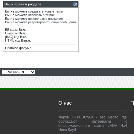
Ваши права в разделе
Вы
не можете
создавать новые темы
Вы
не можете
отвечать в темах
Вы
не можете
прикреплять вложения
Вы
не можете
редактировать свои сообщения
BB коды
Вкл.
Смайлы
Вкл.
[IMG]
код
Вкл.
HTML код
Выкл.
Правила форума
О нас
П
Форум Нива Клуба - это место, где
обсуждают материалы с
информационного сайта LADA 4x4
Нива Клуб.