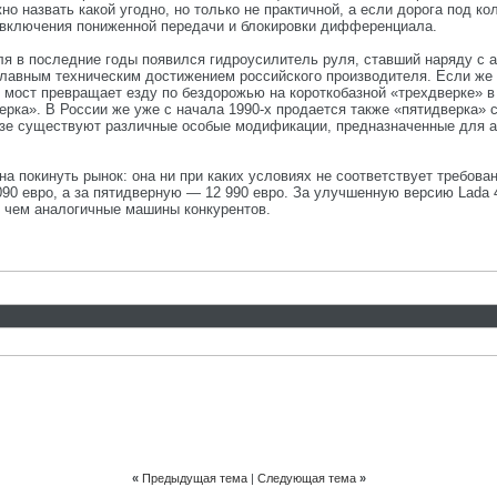
о назвать какой угодно, но только не практичной, а если дорога под ко
 включения пониженной передачи и блокировки дифференциала.
я в последние годы появился гидроусилитель руля, ставший наряду с 
 главным техническим достижением российского производителя. Если же 
й мост превращает езду по бездорожью на короткобазной «трехдверке» 
рка». В России же уже с начала 1990-х продается также «пятидверка» с
 базе существуют различные особые модификации, предназначенные для
а покинуть рынок: она ни при каких условиях не соответствует требова
90 евро, а за пятидверную — 12 990 евро. За улучшенную версию Lada 
, чем аналогичные машины конкурентов.
«
Предыдущая тема
|
Следующая тема
»