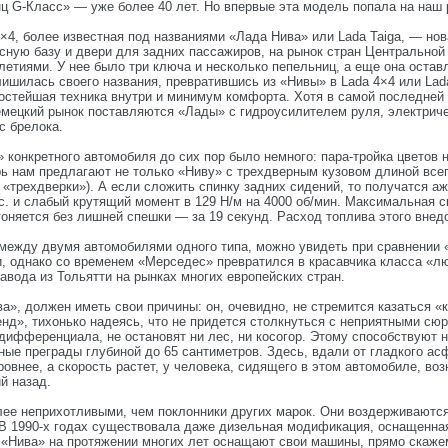
 G-Класс» — уже более 40 лет. Но впервые эта модель попала на наш 
4×4, более известная под названиями «Лада Нива» или Lada Taiga, — но
ную базу и двери для задних пассажиров, на рынок стран Центральной
етиями. У нее было три ключа и несколько пепельниц, а еще она остав
ишилась своего названия, превратившись из «Нивы» в Lada 4×4 или Lada 
простейшая техника внутри и минимум комфорта. Хотя в самой последне
немецкий рынок поставляются «Лады» с гидроусилителем руля, электри
с брелока.
конкретного автомобиля до сих пор было немного: пара-тройка цветов 
ерь нам предлагают не только «Ниву» с трехдверным кузовом длиной всег
 «трехдверки»). А если сложить спинку задних сидений, то получатся а
с. и слабый крутящий момент в 129 Н/м на 4000 об/мин. Максимальная с
згоняется без лишней спешки — за 19 секунд. Расход топлива этого внед
между двумя автомобилями одного типа, можно увидеть при сравнении «
 однако со временем «Мерседес» превратился в красавчика класса «люк
авода из Тольятти на рынках многих европейских стран.
ва», должен иметь свои причины: он, очевидно, не стремится казаться «к
д», тихонько надеясь, что не придется столкнуться с неприятными сюрп
ифференциала, не остановят ни лес, ни косогор. Этому способствуют 
ые преграды глубиной до 65 сантиметров. Здесь, вдали от гладкого асфа
овнее, а скорость растет, у человека, сидящего в этом автомобиле, во
й назад.
ее неприхотливыми, чем поклонники других марок. Они воздерживаются 
 В 1990-х годах существовала даже дизельная модификация, оснащенная
«Нива» на протяжении многих лет оснащают свои машины, прямо скажем