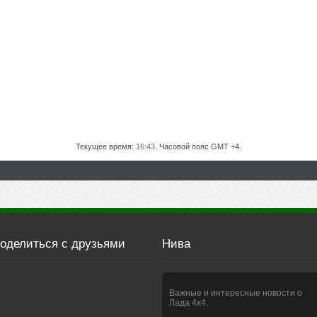
Текущее время:
16:43
. Часовой пояс GMT +4.
оделиться с друзьями
Нива
Важные и интересные новости о
Лада 4х4.