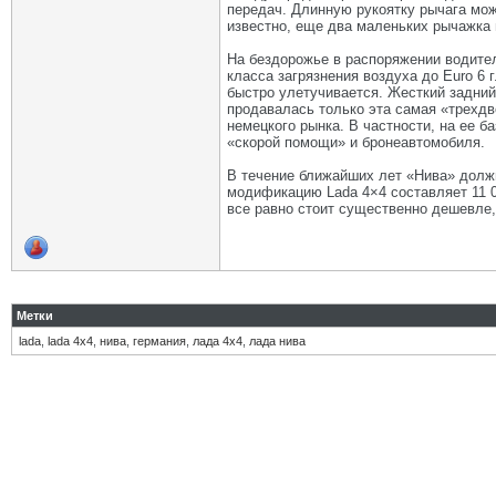
передач. Длинную рукоятку рычага можн
известно, еще два маленьких рычажка
На бездорожье в распоряжении водител
класса загрязнения воздуха до Euro 6
быстро улетучивается. Жесткий задни
продавалась только эта самая «трехдве
немецкого рынка. В частности, на ее
«скорой помощи» и бронеавтомобиля.
В течение ближайших лет «Нива» должн
модификацию Lada 4×4 составляет 11 0
все равно стоит существенно дешевле
Метки
lada
,
lada 4х4
,
нива
,
германия
,
лада 4х4
,
лада нива