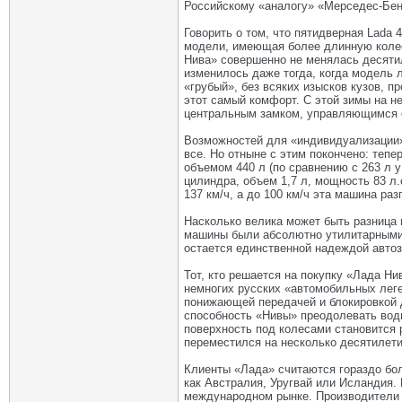
Российскому «аналогу» «Мерседес-Бенц
Говорить о том, что пятидверная Lada 
модели, имеющая более длинную колес
Нива» совершенно не менялась десятил
изменилось даже тогда, когда модель л
«грубый», без всяких изысков кузов, 
этот самый комфорт. С этой зимы на 
центральным замком, управляющимся 
Возможностей для «индивидуализации» 
все. Но отныне с этим покончено: теп
объемом 440 л (по сравнению с 263 л у
цилиндра, объем 1,7 л, мощность 83 л.
137 км/ч, а до 100 км/ч эта машина ра
Насколько велика может быть разница 
машины были абсолютно утилитарными,
остается единственной надеждой автоз
Тот, кто решается на покупку «Лада Ни
немногих русских «автомобильных леген
понижающей передачей и блокировкой д
способность «Нивы» преодолевать водн
поверхность под колесами становится р
переместился на несколько десятилети
Клиенты «Лада» считаются гораздо бол
как Австралия, Уругвай или Исландия.
международном рынке. Производители 