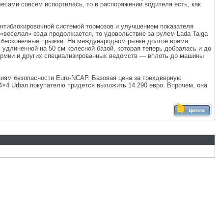
лесами совсем испортилась, то в распоряжении водителя есть, как
антиблокировочной системой тормозов и улучшением показателя
«веселая» езда продолжается, то удовольствие за рулем Lada Taiga
в бесконечные прыжки. На международном рынке долгое время
 удлиненной на 50 см колесной базой, которая теперь добралась и до
 армии и других специализированных ведомств — вплоть до машины
ниям безопасности Euro-NCAP. Базовая цена за трехдверную
4×4 Urban покупателю придется выложить 14 290 евро. Впрочем, она