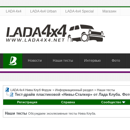
LADA 4x4
LADA 4x4 Urban
LADA 4x4 Special
Магазин
Новости
Наши тесты
Интервью
Фото
LADA 4x4 Нива Клуб Форум
>
Информационный раздел
>
Наши тесты
Тест-драйв пластиковой «Нивы-Сталкер» от Лада Клуба. Фо
Регистрация
Справка
Сообщество
Наши тесты
Обсуждаем эксклюзивные тесты Нива Клуба.