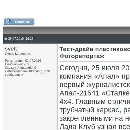
25.07.2019, 16:28
svett
Тест-драйв пластиков
Супер Модератор
Фоторепортаж
Регистрация: 01.07.2014
Сообщений: 705
Сегодня, 25 июля 20
Сказал(а) спасибо: 0
Поблагодарили 109 раз(а) в 91
компания «Апал» пр
сообщениях
первый журналистск
Апал-21541 «Сталкер
4х4. Главным отлич
трубчатый каркас, 
закрепленными на 
Лада Клуб узнал все