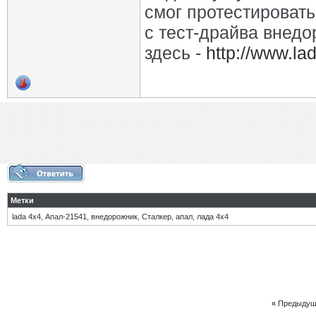
смог протестироват
с тест-драйва внед
здесь -
http://www.la
Метки
lada 4х4
,
Апал-21541
,
внедорожник
,
Сталкер
,
апал
,
лада 4х4
«
Предыдущ