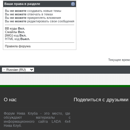
Ваши права в разделе
Вы
не можете
создавать новые темы
Вы
не можете
отвечать в темах
Вы
не можете
прикреплять вложения
Вы
не можете
редактировать свои сообщения
BB коды
Вкл.
Смайлы
Вкл.
[IMG]
код
Вкл.
HTML код
Выкл.
Правила форума
Текущее врем
О нас
Поделиться с друзьями
Форум Нива Клуба - это место, где
обсуждают материалы с
информационного сайта LADA 4x4
Нива Клуб.