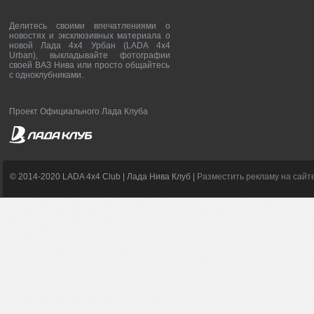
Делитесь своими впечатлениями о
новостях и эксклюзивных материала о
новой Лада 4х4 Урбан (LADA 4x4
Urban), выкладывайте фотографии
своей ВАЗ Нива или просто общайтесь
с одноклубниками.
Проект Официального Лада Клуба
© 2014-2020 LADA 4x4 Club | Лада Нива Клуб |
Разместить рекламу на сайт