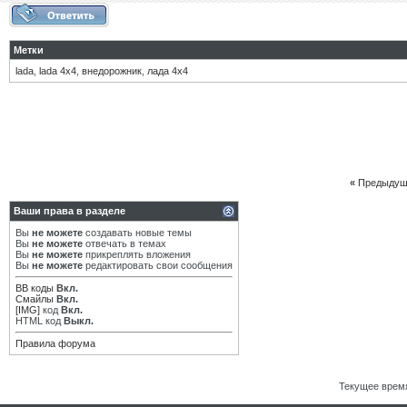
Метки
lada
,
lada 4х4
,
внедорожник
,
лада 4х4
«
Предыдущ
Ваши права в разделе
Вы
не можете
создавать новые темы
Вы
не можете
отвечать в темах
Вы
не можете
прикреплять вложения
Вы
не можете
редактировать свои сообщения
BB коды
Вкл.
Смайлы
Вкл.
[IMG]
код
Вкл.
HTML код
Выкл.
Правила форума
Текущее врем