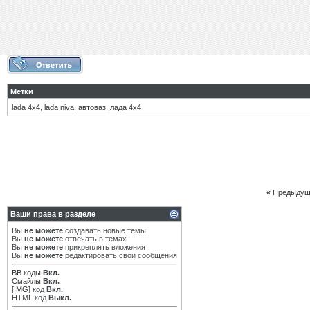
Метки
lada 4х4
,
lada niva
,
автоваз
,
лада 4х4
«
Предыдущ
Ваши права в разделе
Вы
не можете
создавать новые темы
Вы
не можете
отвечать в темах
Вы
не можете
прикреплять вложения
Вы
не можете
редактировать свои сообщения
BB коды
Вкл.
Смайлы
Вкл.
[IMG]
код
Вкл.
HTML код
Выкл.