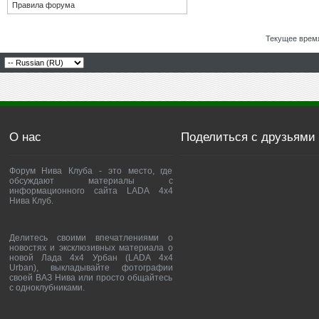
Правила форума
Текущее врем
О нас
Поделиться с друзьями
Форум Нива Клуба - это место, где
обсуждают материалы с
информационного сайта LADA 4x4
Нива Клуб.
Делитесь своими впечатлениями о
новостях и эксклюзивных материала о
новой Лада 4х4 Урбан (LADA 4x4
Urban), выкладывайте фотографии
своей ВАЗ Нива или просто общайтесь
с одноклубниками.