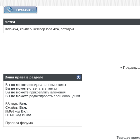
Метки
lada 4х4
,
кемпер
,
кемпер lada 4х4
,
автодом
«
Предыдущ
Ваши права в разделе
Вы
не можете
создавать новые темы
Вы
не можете
отвечать в темах
Вы
не можете
прикреплять вложения
Вы
не можете
редактировать свои сообщения
BB коды
Вкл.
Смайлы
Вкл.
[IMG]
код
Вкл.
HTML код
Выкл.
Правила форума
Текущее врем