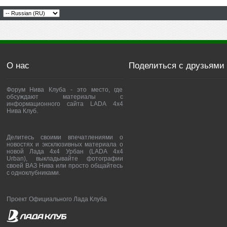
О нас
Поделиться с друзьями
Форум Нива Клуба - это место, где
обсуждают материалы с
информационного сайта LADA 4x4
Нива Клуб.
Делитесь своими впечатлениями о
новостях и эксклюзивных материала о
новой Лада 4х4 Урбан (LADA 4x4
Urban), выкладывайте фотографии
своей ВАЗ Нива или просто общайтесь
с одноклубниками.
Проект Официального Лада Клуба