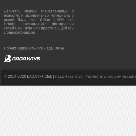
Делитесь своими впечатлениями о
новостях и эксклюзивных материала о
новой Лада 4х4 Урбан (LADA 4x4
Urban), выкладывайте фотографии
своей ВАЗ Нива или просто общайтесь
с одноклубниками.
Проект Официального Лада Клуба
© 2014-2020 LADA 4x4 Club | Лада Нива Клуб |
Разместить рекламу на сайт