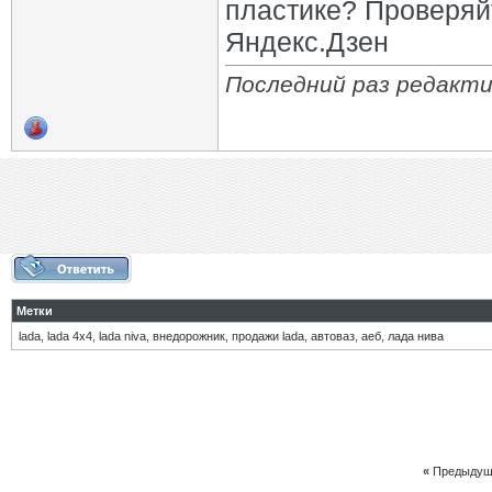
пластике? Проверяй
Яндекс.Дзен
Последний раз редактир
Метки
lada
,
lada 4х4
,
lada niva
,
внедорожник
,
продажи lada
,
автоваз
,
аеб
,
лада нива
«
Предыдущ