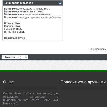
Ваши права в разделе
Вы
не можете
создавать новые темы
Вы
не можете
отвечать в темах
Вы
не можете
прикреплять вложения
Вы
не можете
редактировать свои сообщения
BB коды
Вкл.
Смайлы
Вкл.
[IMG]
код
Вкл.
HTML код
Выкл.
Правила форума
Текущее врем
О нас
Поделиться с друзьями
Форум Нива Клуба - это место, где
обсуждают материалы с
информационного сайта LADA 4x4
Нива Клуб.