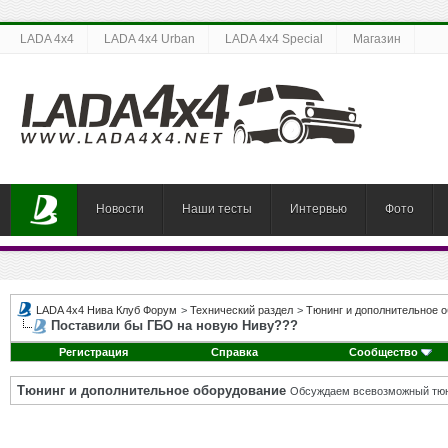
LADA 4x4
LADA 4x4 Urban
LADA 4x4 Special
Магазин
Новости
Наши тесты
Интервью
Фото
LADA 4x4 Нива Клуб Форум
>
Технический раздел
>
Тюнинг и дополнительное 
Поставили бы ГБО на новую Ниву???
Регистрация
Справка
Сообщество
Тюнинг и дополнительное оборудование
Обсуждаем всевозможный тюни