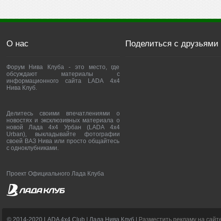
О нас
Поделиться с друзьями
Форум Нива Клуба - это место, где
обсуждают материалы с
информационного сайта LADA 4x4
Нива Клуб.
Делитесь своими впечатлениями о
новостях и эксклюзивных материала о
новой Лада 4х4 Урбан (LADA 4x4
Urban), выкладывайте фотографии
своей ВАЗ Нива или просто общайтесь
с одноклубниками.
Проект Официального Лада Клуба
© 2014-2020 LADA 4x4 Club | Лада Нива Клуб |
Разместить рекламу на сайт