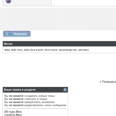
Метки
lada
,
lada niva
,
lada niva travel
,
niva travel
,
производство
,
автоваз
«
Предыдущ
Ваши права в разделе
Вы
не можете
создавать новые темы
Вы
не можете
отвечать в темах
Вы
не можете
прикреплять вложения
Вы
не можете
редактировать свои сообщения
BB коды
Вкл.
Смайлы
Вкл.