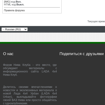
[IMG]
код
Вкл.
HTML код
Выкл.
Правила форума
Текущее врем
О нас
Поделиться с друзьями
Форум Нива Клуба - это место, где
обсуждают материалы с
информационного сайта LADA 4x4
Нива Клуб.
Делитесь своими впечатлениями о
новостях и эксклюзивных материала о
новой Лада 4х4 Урбан (LADA 4x4
Urban), выкладывайте фотографии
своей ВАЗ Нива или просто общайтесь
с одноклубниками.