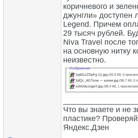
коричневого и зеле
джунгли» доступен 
Legend. Причем опла
29 тысяч рублей. Бу
Niva Travel после т
на основную нитку к
неизвестно.
Изображения
1ptbGzZDpFg (1).jpg
(92.6 Кб, 0 просмо
XdQc_AGTsnw — копия.jpg
(96.7 Кб, 0
xoNVdvzngwY.jpg
(96.4 Кб, 1 просмотро
_________________
Что вы знаете и не 
пластике? Проверяй
Яндекс.Дзен