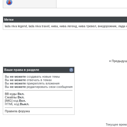
Метки
lada niva legend
,
lada niva travel
,
нива
,
нива легенд
,
нива тревел
,
внедорожник
,
лада 
«
Предыдущ
Ваши права в разделе
Вы
не можете
создавать новые темы
Вы
не можете
отвечать в темах
Вы
не можете
прикреплять вложения
Вы
не можете
редактировать свои сообщения
BB коды
Вкл.
Смайлы
Вкл.
[IMG]
код
Вкл.
HTML код
Выкл.
Правила форума
Текущее врем