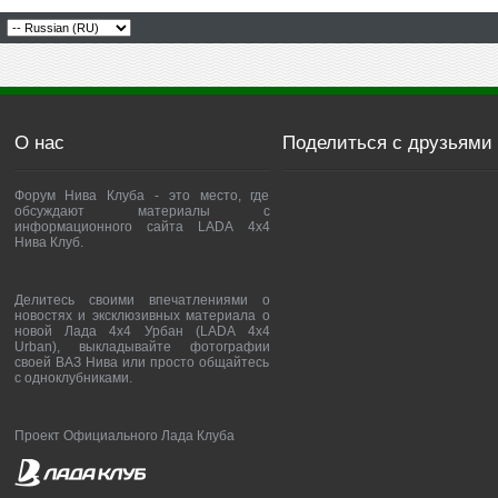
О нас
Поделиться с друзьями
Форум Нива Клуба - это место, где
обсуждают материалы с
информационного сайта LADA 4x4
Нива Клуб.
Делитесь своими впечатлениями о
новостях и эксклюзивных материала о
новой Лада 4х4 Урбан (LADA 4x4
Urban), выкладывайте фотографии
своей ВАЗ Нива или просто общайтесь
с одноклубниками.
Проект Официального Лада Клуба