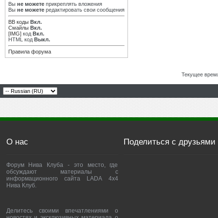
Вы
не можете
прикреплять вложения
Вы
не можете
редактировать свои сообщения
BB коды
Вкл.
Смайлы
Вкл.
[IMG]
код
Вкл.
HTML код
Выкл.
Правила форума
Текущее врем
О нас
Поделиться с друзьями
Форум Нива Клуба - это место, где
обсуждают материалы с
информационного сайта LADA 4x4
Нива Клуб.
Делитесь своими впечатлениями о
новостях и эксклюзивных материала о