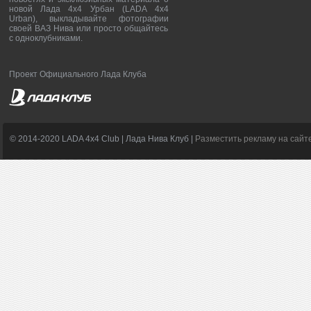
новой Лада 4х4 Урбан (LADA 4x4
Urban), выкладывайте фотографии
своей ВАЗ Нива или просто общайтесь
с одноклубниками.
Проект Официального Лада Клуба
© 2014-2020 LADA 4x4 Club | Лада Нива Клуб |
Разместить рекламу на сайт