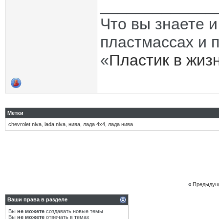
_____________
Что вы знаете и
пластмассах и 
«
Пластик в жиз
Метки
chevrolet niva
,
lada niva
,
нива
,
лада 4х4
,
лада нива
«
Предыдущ
Ваши права в разделе
Вы
не можете
создавать новые темы
Вы
не можете
отвечать в темах