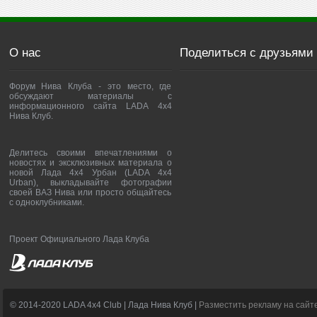
О нас
Поделиться с друзьями
Форум Нива Клуба - это место, где
обсуждают материалы с
информационного сайта LADA 4x4
Нива Клуб.
Делитесь своими впечатлениями о
новостях и эксклюзивных материала о
новой Лада 4х4 Урбан (LADA 4x4
Urban), выкладывайте фотографии
своей ВАЗ Нива или просто общайтесь
с одноклубниками.
Проект Официального Лада Клуба
© 2014-2020 LADA 4x4 Club | Лада Нива Клуб |
Разместить рекламу на сайт