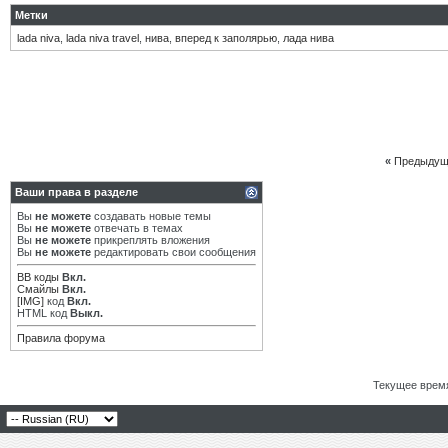
Метки
lada niva
,
lada niva travel
,
нива
,
вперед к заполярью
,
лада нива
«
Предыдущ
Ваши права в разделе
Вы
не можете
создавать новые темы
Вы
не можете
отвечать в темах
Вы
не можете
прикреплять вложения
Вы
не можете
редактировать свои сообщения
BB коды
Вкл.
Смайлы
Вкл.
[IMG]
код
Вкл.
HTML код
Выкл.
Правила форума
Текущее врем