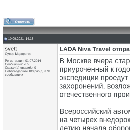
10.09.2021, 14:13
svett
LADA Niva Travel отп
Супер Модератор
В Москве вчера стар
Регистрация: 01.07.2014
Сообщений: 705
приуроченный к год
Сказал(а) спасибо: 0
Поблагодарили 109 раз(а) в 91
сообщениях
экспедиции проедут
захоронений, возло
отечественного прои
Всероссийский авто
на четырех внедорож
летию начала оборо