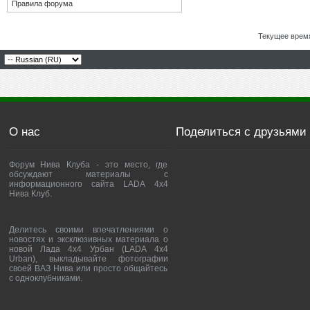
Правила форума
Текущее врем
О нас
Поделиться с друзьями
Форум Нива Клуба - это место, где
обсуждают материалы с
информационного сайта LADA 4x4
Нива Клуб.
Делитесь своими впечатлениями о
новостях и эксклюзивных материала о
новой Лада 4х4 Урбан (LADA 4x4
Urban), выкладывайте фотографии
своей ВАЗ Нива или просто общайтесь
с одноклубниками.