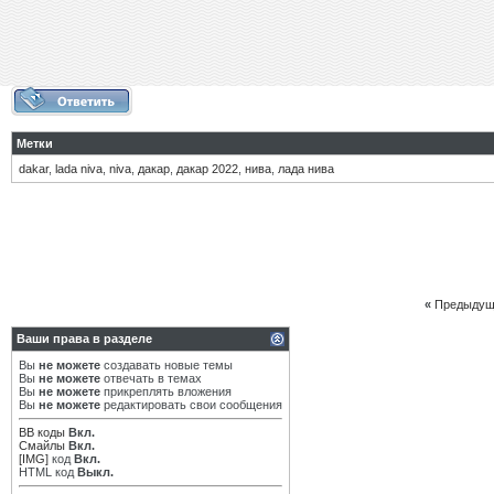
Метки
dakar
,
lada niva
,
niva
,
дакар
,
дакар 2022
,
нива
,
лада нива
«
Предыдущ
Ваши права в разделе
Вы
не можете
создавать новые темы
Вы
не можете
отвечать в темах
Вы
не можете
прикреплять вложения
Вы
не можете
редактировать свои сообщения
BB коды
Вкл.
Смайлы
Вкл.
[IMG]
код
Вкл.
HTML код
Выкл.