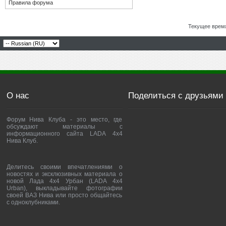
Правила форума
Текущее врем
О нас
Поделиться с друзьями
Форум Нива Клуба - это место, где
обсуждают материалы с
информационного сайта LADA 4x4
Нива Клуб.
Делитесь своими впечатлениями о
новостях и эксклюзивных материала о
новой Лада 4х4 Урбан (LADA 4x4
Urban), выкладывайте фотографии
своей ВАЗ Нива или просто общайтесь
с одноклубниками.