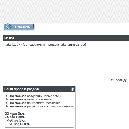
Метки
lada
,
lada 4х4
,
внедорожник
,
продажи lada
,
автоваз
,
аеб
«
Предыдущ
Ваши права в разделе
Вы
не можете
создавать новые темы
Вы
не можете
отвечать в темах
Вы
не можете
прикреплять вложения
Вы
не можете
редактировать свои сообщения
BB коды
Вкл.
Смайлы
Вкл.
[IMG]
код
Вкл.
HTML код
Выкл.