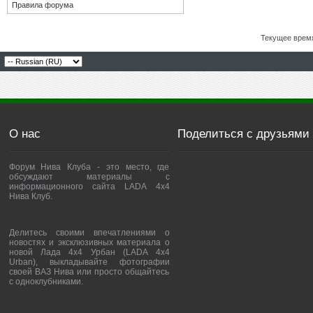
Правила форума
Текущее врем
О нас
Поделиться с друзьями
Форум Нива Клуба - это место, где
обсуждают материалы с
информационного сайта LADA 4x4
Нива Клуб.
Делитесь своими впечатлениями о
новостях и эксклюзивных материала о
новой Лада 4х4 Урбан (LADA 4x4
Urban), выкладывайте фотографии
своей ВАЗ Нива или просто общайтесь
с одноклубниками.