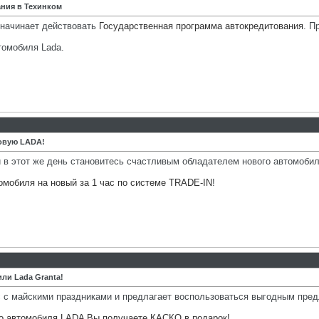
ния в Техинком
м начинает действовать
Государственная программа автокредитования
. П
томобиля Lada.
овую LADA!
 в этот же день становитесь счастливым обладателем нового автомоби
омобиля на новый за 1 час по системе TRADE-IN
!
или Lada Granta!
с майскими праздниками и предлагает воспользоваться выгодным пре
ого автомобиля LADA Вы получаете КАСКО в подарок!