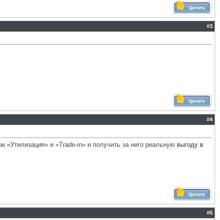
#
3
#
4
м «Утилизация» и «Trade-in» и получить за него реальную
выгоду в
#
5