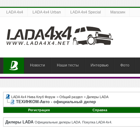
LADA 4x4
LADA 4x4 Urban
LADA 4x4 Special
Магазин
Новости
Наши тесты
Интервью
Фото
LADA 4x4 Нива Клуб Форум
>
Общий раздел
>
Дилеры LADA
ТЕХИНКОМ-Авто - официальный дилер
Регистрация
Справка
Дилеры LADA
Официальные дилеры LADA. Покупка LADA 4x4.