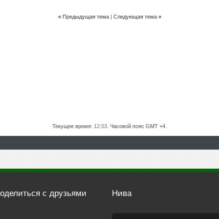
«
Предыдущая тема
|
Следующая тема
»
Текущее время:
12:03
. Часовой пояс GMT +4.
оделиться с друзьями
Нива