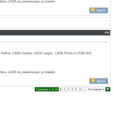
биль LADA на уникальных условиях.
#
10
lina, LADA Granta, LADA Largus, LADA Priora и LADA 4x4,
биль LADA на уникальных условиях.
Страница 1 из 36
1
2
3
4
5
11
>
Последняя
»