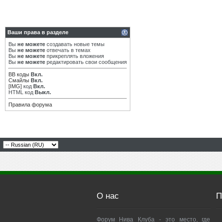
Ваши права в разделе
Вы
не можете
создавать новые темы
Вы
не можете
отвечать в темах
Вы
не можете
прикреплять вложения
Вы
не можете
редактировать свои сообщения
BB коды
Вкл.
Смайлы
Вкл.
[IMG]
код
Вкл.
HTML код
Выкл.
Правила форума
О нас
П
Форум Нива Клуба - это место, где