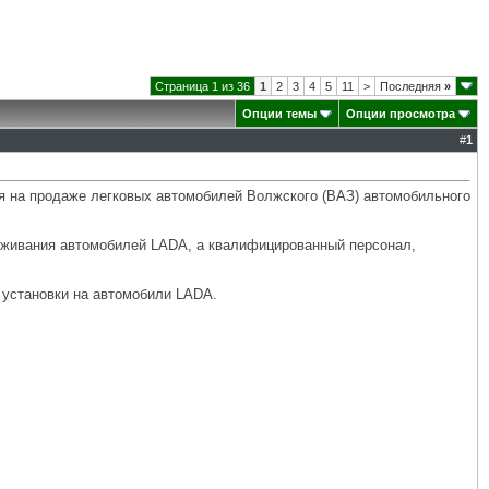
Страница 1 из 36
1
2
3
4
5
11
>
Последняя
»
Опции темы
Опции просмотра
#
1
на продаже легковых автомобилей Волжского (ВАЗ) автомобильного
уживания автомобилей LADA, а квалифицированный персонал,
 установки на автомобили LADA.