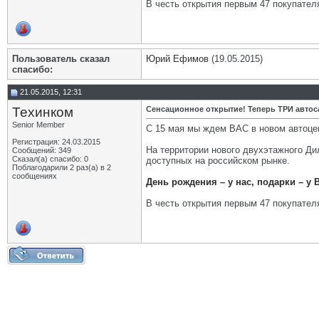
В честь открытия первым 47 покупате
Пользователь сказал
Юрий Ефимов
(19.05.2015)
cпасибо:
21.05.2015, 12:31
Техинком
Сенсационное открытие! Теперь ТРИ авто
Senior Member
С 15 мая мы ждем ВАС в новом автоце
Регистрация: 24.03.2015
На территории нового двухэтажного Ди
Сообщений: 349
Сказал(а) спасибо: 0
доступных на российском рынке.
Поблагодарили 2 раз(а) в 2
сообщениях
День рождения – у нас, подарки – у 
В честь открытия первым 47 покупате