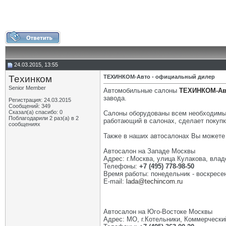
24.03.2015, 13:55
Техинком
ТЕХИНКОМ-Авто - официальный дилер
Senior Member
Автомобильные салоны
ТЕХИНКОМ-Ав
завода.
Регистрация: 24.03.2015
Сообщений: 349
Сказал(а) спасибо: 0
Салоны оборудованы всем необходимым
Поблагодарили 2 раз(а) в 2
работающий в салонах, сделает покупк
сообщениях
Также в наших автосалонах Вы можете
Автосалон на Западе Москвы
Адрес: г.Москва, улица Кулакова, влад
Телефоны:
+7 (495) 778-98-50
Время работы: понедельник - воскресен
E-mail:
lada@techincom.ru
Автосалон на Юго-Востоке Москвы
Адрес: МО, г.Котельники, Коммерческий