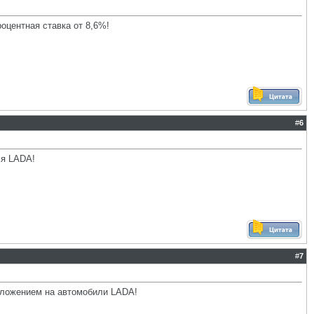
роцентная ставка от 8,6%!
#
6
ля LADA!
#
7
дложением на автомобили LADA!