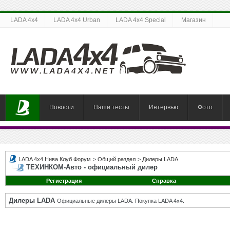
LADA 4x4
LADA 4x4 Urban
LADA 4x4 Special
Магазин
Новости
Наши тесты
Интервью
Фото
LADA 4x4 Нива Клуб Форум
>
Общий раздел
>
Дилеры LADA
ТЕХИНКОМ-Авто - официальный дилер
Регистрация
Справка
Дилеры LADA
Официальные дилеры LADA. Покупка LADA 4x4.