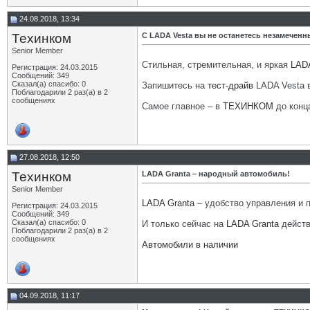
24.08.2018, 13:34
Техинком
С LADA Vesta вы не останетесь незамечен
Senior Member
Стильная, стремительная, и яркая
LADA
Регистрация: 24.03.2015
Сообщений: 349
Сказал(а) спасибо: 0
Запишитесь на
тест-драйв
LADA Vesta 
Поблагодарили 2 раз(а) в 2
сообщениях
Самое главное – в
ТЕХИНКОМ
до конц
27.08.2018, 12:50
Техинком
LADA Granta – народный автомобиль!
Senior Member
LADA Granta
– удобство управления и 
Регистрация: 24.03.2015
Сообщений: 349
Сказал(а) спасибо: 0
И только сейчас на
LADA Granta
дейст
Поблагодарили 2 раз(а) в 2
сообщениях
Автомобили в наличии
04.09.2018, 11:17