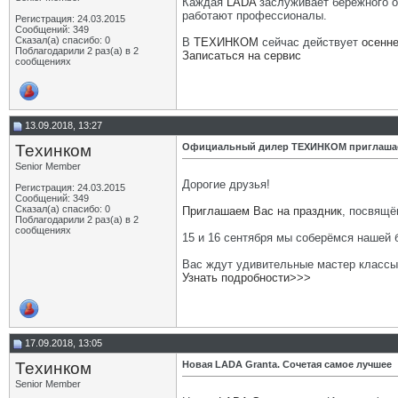
Каждая
LADA
заслуживает бережного 
работают профессионалы.
Регистрация: 24.03.2015
Сообщений: 349
Сказал(а) спасибо: 0
В
ТЕХИНКОМ
сейчас действует
осенн
Поблагодарили 2 раз(а) в 2
Записаться на сервис
сообщениях
13.09.2018, 13:27
Техинком
Официальный дилер ТЕХИНКОМ приглашает
Senior Member
Дорогие друзья!
Регистрация: 24.03.2015
Сообщений: 349
Сказал(а) спасибо: 0
Приглашаем Вас на праздник
, посвящё
Поблагодарили 2 раз(а) в 2
сообщениях
15 и 16 сентября мы соберёмся нашей
Вас ждут удивительные мастер классы,
Узнать подробности>>>
17.09.2018, 13:05
Техинком
Новая LADA Granta. Сочетая самое лучшее
Senior Member