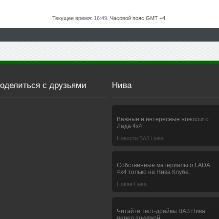
Текущее время:
16:49
. Часовой пояс GMT +4.
оделиться с друзьями
Нива
Важные и интересные новости о
Лада 4х4.
Новости ВАЗ Нива
Собственные материалы о LADA
4x4 только на Нива Клубе.
Новая Нива
Читайте тест-драйвы ВАЗ Нива
перед покупкой.