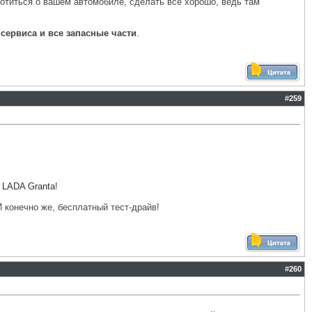
ботиться о вашем автомобиле, сделать все хорошо, ведь там
 сервиса и все запасные части
.
#
259
 LADA Granta
!
 конечно же, бесплатный тест-драйв!
#
260