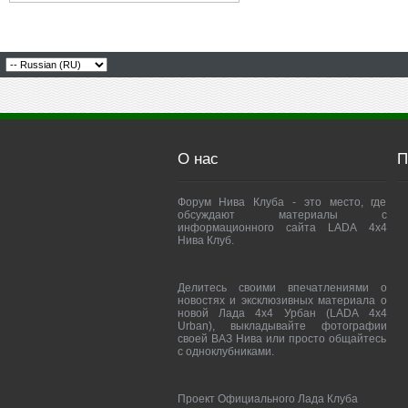
О нас
П
Форум Нива Клуба - это место, где
обсуждают материалы с
информационного сайта LADA 4x4
Нива Клуб.
Делитесь своими впечатлениями о
новостях и эксклюзивных материала о
новой Лада 4х4 Урбан (LADA 4x4
Urban), выкладывайте фотографии
своей ВАЗ Нива или просто общайтесь
с одноклубниками.
Проект Официального Лада Клуба