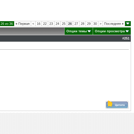
26 из 36
«
Первая
<
16
22
23
24
25
26
27
28
29
30
>
Последняя
»
Опции темы
Опции просмотра
#
251