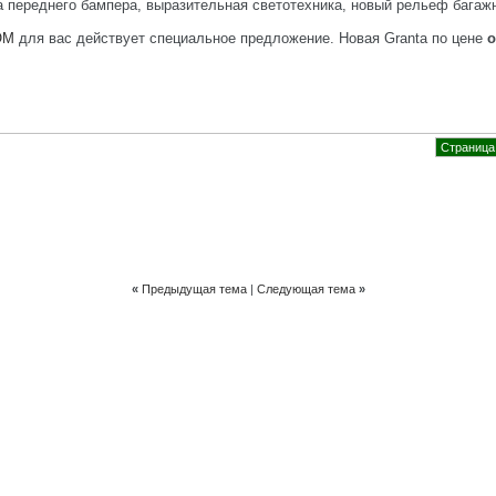
а переднего бампера, выразительная светотехника, новый рельеф багажн
ОМ
для вас действует специальное предложение. Новая Granta по цене
о
Страница 
«
Предыдущая тема
|
Следующая тема
»