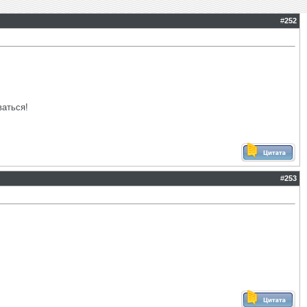
#
252
ваться!
#
253