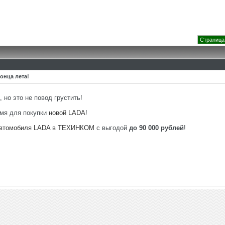
Страница 
онца лета!
 но это не повод грустить!
емя для покупки
новой LADA
!
 автомобиля LADA в ТЕХИНКОМ
с выгодой
до 90 000 рублей
!