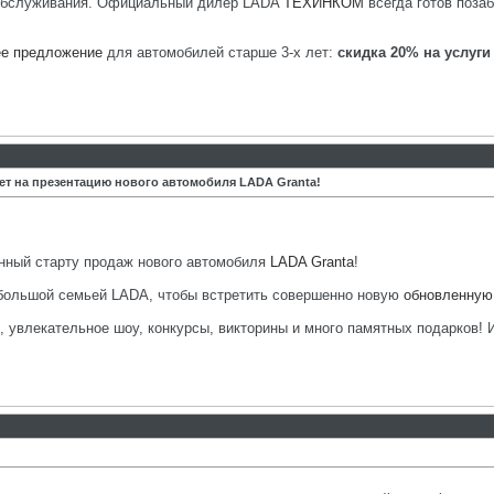
обслуживания. Официальный дилер LADA
ТЕХИНКОМ
всегда готов поза
ее предложение
для автомобилей старше 3-х лет:
скидка 20% на услуги
 на презентацию нового автомобиля LADA Granta!
нный старту продаж нового автомобиля
LADA Granta
!
 большой семьей LADA, чтобы встретить совершенно новую
обновленную
 увлекательное шоу, конкурсы, викторины и много памятных подарков! И