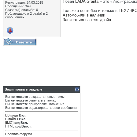
Новая
LADA Granta
– это «Икс»-график
Регистрация: 24.03.2015
Сообщений: 349
Сказал(а) спасибо: 0
Только в сентябре и только в
ТЕХИНК
Поблагодарили 2 раз(а) в 2
Автомобили в наличии
сообщениях
Записаться на тест-драйв
Ваши права в разделе
Вы
не можете
создавать новые темы
Вы
не можете
отвечать в темах
Вы
не можете
прикреплять вложения
Вы
не можете
редактировать свои сообщения
BB коды
Вкл.
Смайлы
Вкл.
[IMG]
код
Вкл.
HTML код
Выкл.
Правила форума