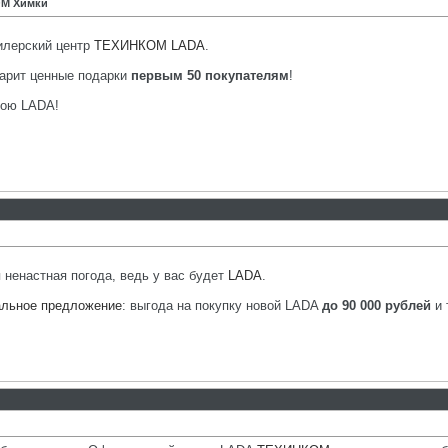
ОМ Химки
илерский центр
ТЕХИНКОМ LADA
.
арит ценные подарки
первым 50 покупателям
!
вою LADA!
 ненастная погода, ведь у вас будет
LADA
.
альное предложение
: выгода на покупку новой LADA
до 90 000 рублей
и 