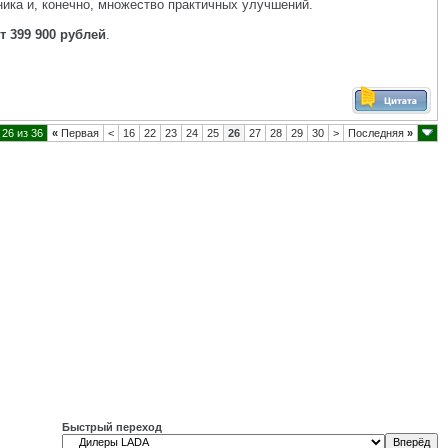
ика и, конечно, множество практичных улучшений.
т 399 900 рублей
.
26 из 36
«
Первая
<
16
22
23
24
25
26
27
28
29
30
>
Последняя
»
Быстрый переход