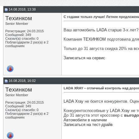
14.08.2018, 13:38
Техинком
С годами только лучше! Летнее предложен
Senior Member
Ваш автомобиль
LADA
старше 3-х лет? 
Регистрация: 24.03.2015
Сообщений: 349
Сказал(а) спасибо: 0
Компания
ТЕХИНКОМ
подготовила дл
Поблагодарили 2 раз(а) в 2
сообщениях
Только до 31 августа скидка 20% на вс
Записаться на сервис
16.08.2018, 16:02
Техинком
LADA XRAY – отличный контроль над доро
Senior Member
LADA Xray
не боится конкурентов. Оце
Регистрация: 24.03.2015
Сообщений: 349
Сказал(а) спасибо: 0
Конкурентоспособные у
LADA Xray
не т
Поблагодарили 2 раз(а) в 2
До 31 августа этот кроссовер с
выгодо
сообщениях
Автомобили в наличии
Записаться на тест-драйв