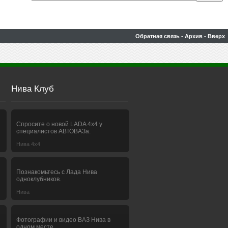
Обратная связь
-
Архив
-
Вверх
Нива Клуб
Спросите о новой LADA 4x4 у
специалистов АВТОВАЗа.
Нива 4х4
Познакомьтесь с Лада Нива
одноклубников.
Нива
Фотографии и видео ВАЗ Нива в
одном месте.