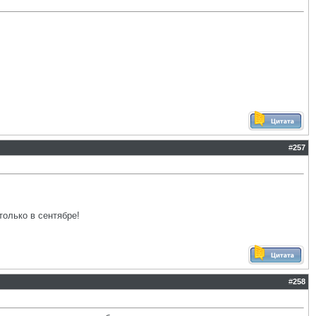
#
257
только в сентябре!
#
258