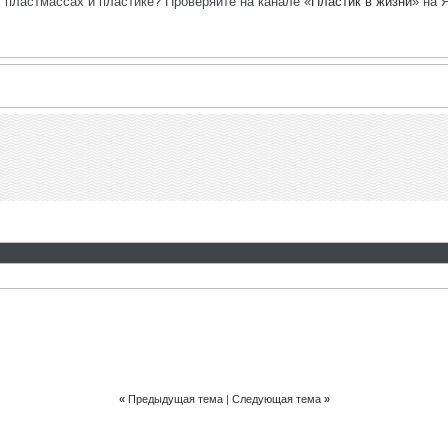
, пластмассах и пластике? Проверяйте на канале «
Пластик в жизни
» на 
«
Предыдущая тема
|
Следующая тема
»