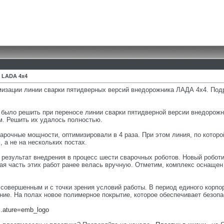
 LADA 4х4
изации линии сварки пятидверных версий внедорожника ЛАДА 4х4. Подр
было решить при переносе линии сварки пятидверной версии внедорожн
. Решить их удалось полностью.
рочные мощности, оптимизировали в 4 раза. При этом линия, по которой
 а не на нескольких постах.
 результат внедрения в процесс шести сварочных роботов. Новый робот
ая часть этих работ ранее велась вручную. Отметим, комплекс оснащен
совершенным и с точки зрения условий работы. В период единого корпор
ние. На полах новое полимерное покрытие, которое обеспечивает безоп
..ature=emb_logo