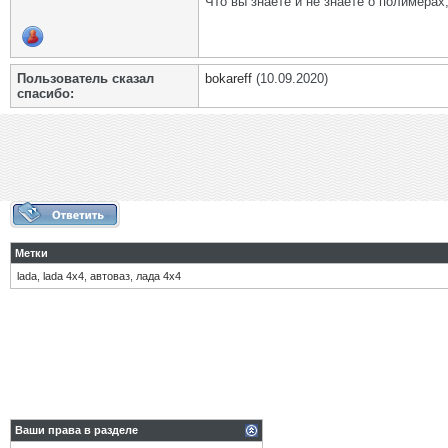
Что вы знаете и не знаете о полимерах
Пользователь сказал
bokareff
(10.09.2020)
cпасибо:
Метки
lada
,
lada 4х4
,
автоваз
,
лада 4х4
Ваши права в разделе