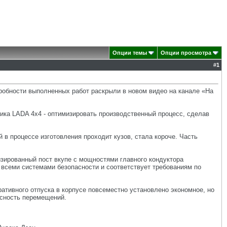
Опции темы
Опции просмотра
#
1
обности выполненных работ раскрыли в новом видео на канале «На
ика LADA 4x4 - оптимизировать производственный процесс, сделав
 в процессе изготовления проходит кузов, стала короче. Часть
изированный пост вкупе с мощностями главного кондуктора
 всеми системами безопасности и соответствует требованиям по
ативного отпуска в корпусе повсеместно установлено экономное, но
асность перемещений.