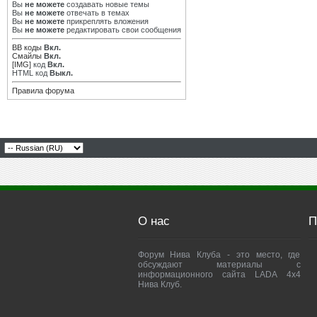
Вы
не можете
создавать новые темы
Вы
не можете
отвечать в темах
Вы
не можете
прикреплять вложения
Вы
не можете
редактировать свои сообщения
BB коды
Вкл.
Смайлы
Вкл.
[IMG]
код
Вкл.
HTML код
Выкл.
Правила форума
О нас
П
Форум Нива Клуба - это место, где
обсуждают материалы с
информационного сайта LADA 4x4
Нива Клуб.