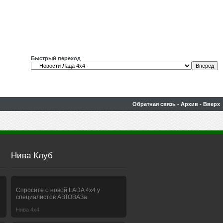
Быстрый переход
Обратная связь
-
Архив
-
Вверх
Нива Клуб
Спросите о новой LADA 4x4 у
специалистов АВТОВАЗа.
Нива 4х4