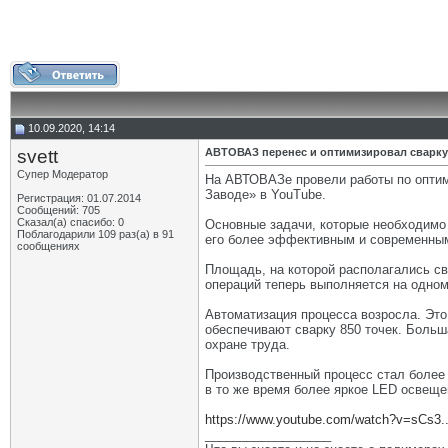
10.09.2020, 14:14
svett
АВТОВАЗ перенес и оптимизировал сварку
Супер Модератор
На АВТОВАЗе провели работы по оптим
Заводе» в YouTube.
Регистрация: 01.07.2014
Сообщений: 705
Сказал(а) спасибо: 0
Основные задачи, которые необходимо 
Поблагодарили 109 раз(а) в 91
его более эффективным и современным
сообщениях
Площадь, на которой располагались сва
операций теперь выполняется на одном,
Автоматизация процесса возросла. Это
обеспечивают сварку 850 точек. Больш
охране труда.
Производственный процесс стал более 
в то же время более яркое LED освеще
https://www.youtube.com/watch?v=sCs3.
__________________