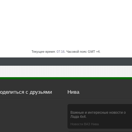
Текущее время:
07:16
. Часовой пояс GMT +4.
оделиться с друзьями
Нива
Важные и интересные новости о
Лада 4х4.
Новости ВАЗ Нива