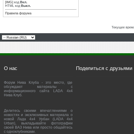
[IMG]
код
Вкл.
HTML код
Выкл.
Правила форума
Текущее врем
О нас
Поделиться с друзьями
Форум Нива Клуба - это место, где
обсуждают материалы с
информационного сайта LADA 4x4
Нива Клуб.
Делитесь своими впечатлениями о
новостях и эксклюзивных материала о
новой Лада 4х4 Урбан (LADA 4x4
Urban), выкладывайте фотографии
своей ВАЗ Нива или просто общайтесь
с одноклубниками.