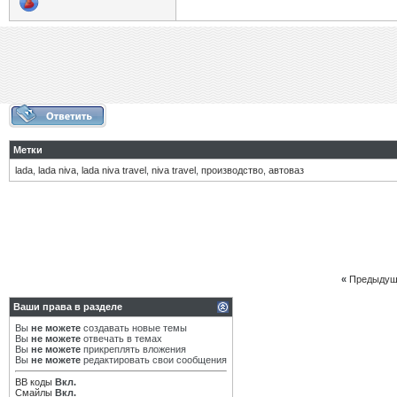
Метки
lada
,
lada niva
,
lada niva travel
,
niva travel
,
производство
,
автоваз
«
Предыдущ
Ваши права в разделе
Вы
не можете
создавать новые темы
Вы
не можете
отвечать в темах
Вы
не можете
прикреплять вложения
Вы
не можете
редактировать свои сообщения
BB коды
Вкл.
Смайлы
Вкл.