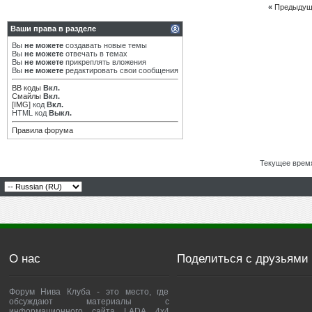
«
Предыдущ
Ваши права в разделе
Вы
не можете
создавать новые темы
Вы
не можете
отвечать в темах
Вы
не можете
прикреплять вложения
Вы
не можете
редактировать свои сообщения
BB коды
Вкл.
Смайлы
Вкл.
[IMG]
код
Вкл.
HTML код
Выкл.
Правила форума
Текущее врем
О нас
Поделиться с друзьями
Форум Нива Клуба - это место, где
обсуждают материалы с
информационного сайта LADA 4x4