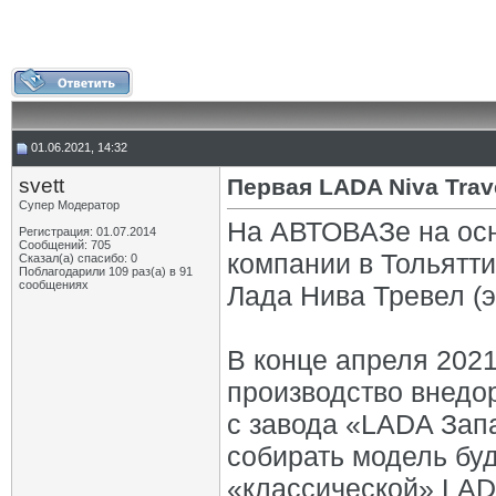
01.06.2021, 14:32
svett
Первая LADA Niva Tra
Супер Модератор
На АВТОВАЗе на ос
Регистрация: 01.07.2014
Сообщений: 705
компании в Тольятт
Сказал(а) спасибо: 0
Поблагодарили 109 раз(а) в 91
сообщениях
Лада Нива Тревел (
В конце апреля 202
производство внедо
с завода «LADA Зап
собирать модель буд
«классической» LADA