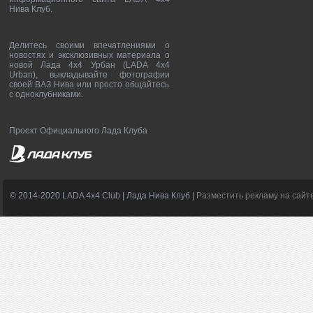
Нива Клуб.
Делитесь своими впечатлениями о
новостях и эксклюзивных материала о
новой Лада 4х4 Урбан (LADA 4x4
Urban), выкладывайте фотографии
своей ВАЗ Нива или просто общайтесь
с одноклубниками.
Проект Официального Лада Клуба
© 2014-2020 LADA 4x4 Club | Лада Нива Клуб |
Разместить рекламу на сайт