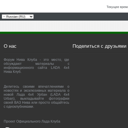
Текущее врем
О нас
Поделиться с друзьями
Форум Нива Клуба - это место, где
обсуждают материалы с
информационного сайта LADA 4x4
Нива Клуб.
Делитесь своими впечатлениями о
новостях и эксклюзивных материала о
новой Лада 4х4 Урбан (LADA 4x4
Urban), выкладывайте фотографии
своей ВАЗ Нива или просто общайтесь
с одноклубниками.
Проект Официального Лада Клуба