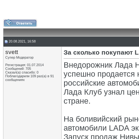
20.08.2021, 16:58
svett
За сколько покупают L
Супер Модератор
Внедорожник Лада Н
Регистрация: 01.07.2014
Сообщений: 705
успешно продается 
Сказал(а) спасибо: 0
Поблагодарили 109 раз(а) в 91
сообщениях
российские автомоб
Лада Клуб узнал цен
стране.
На боливийский рыно
автомобили LADA экс
Запуск продаж Нивы