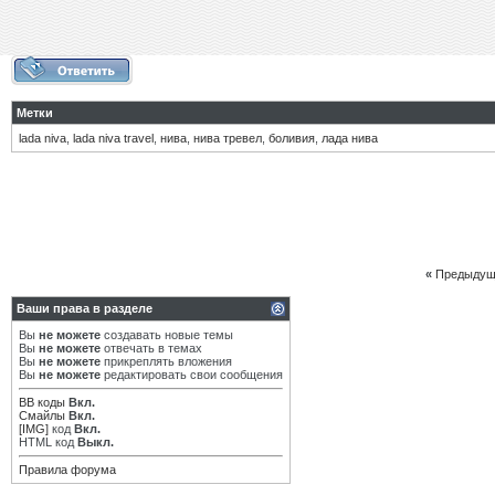
Метки
lada niva
,
lada niva travel
,
нива
,
нива тревел
,
боливия
,
лада нива
«
Предыдущ
Ваши права в разделе
Вы
не можете
создавать новые темы
Вы
не можете
отвечать в темах
Вы
не можете
прикреплять вложения
Вы
не можете
редактировать свои сообщения
BB коды
Вкл.
Смайлы
Вкл.
[IMG]
код
Вкл.
HTML код
Выкл.
Правила форума