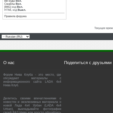
BB коды
Вкл.
Смайлы
Вкл.
[IMG]
код
Вкл.
HTML код
Выкл.
Правила форума
Текущее врем
О нас
Поделиться с друзьями
Форум Нива Клуба - это место, где
обсуждают материалы с
информационного сайта LADA 4x4
Нива Клуб.
Делитесь своими впечатлениями о
новостях и эксклюзивных материала о
новой Лада 4х4 Урбан (LADA 4x4
Urban), выкладывайте фотографии
своей ВАЗ Нива или просто общайтесь