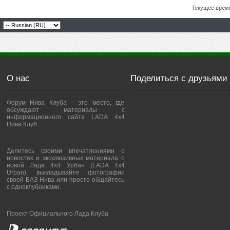
Текущее врем
О нас
Поделиться с друзьями
Форум Нива Клуба - это место, где
обсуждают материалы с
информационного сайта LADA 4x4
Нива Клуб.
Делитесь своими впечатлениями о
новостях и эксклюзивных материала о
новой Лада 4х4 Урбан (LADA 4x4
Urban), выкладывайте фотографии
своей ВАЗ Нива или просто общайтесь
с одноклубниками.
Проект Официального Лада Клуба