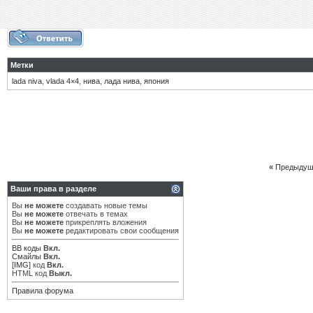
Метки
lada niva
,
vlada 4×4
,
нива
,
лада нива
,
япония
«
Предыдущ
Ваши права в разделе
Вы
не можете
создавать новые темы
Вы
не можете
отвечать в темах
Вы
не можете
прикреплять вложения
Вы
не можете
редактировать свои сообщения
BB коды
Вкл.
Смайлы
Вкл.
[IMG]
код
Вкл.
HTML код
Выкл.
Правила форума