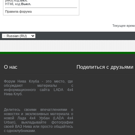
[IMG]
код
Вкл.
HTML код
Выкл.
Правила форума
Текущее врем
О нас
Поделиться с друзьями
Форум Нива Клуба - это место, где
обсуждают материалы с
информационного сайта LADA 4x4
Нива Клуб.
Делитесь своими впечатлениями о
новостях и эксклюзивных материала о
новой Лада 4х4 Урбан (LADA 4x4
Urban), выкладывайте фотографии
своей ВАЗ Нива или просто общайтесь
с одноклубниками.