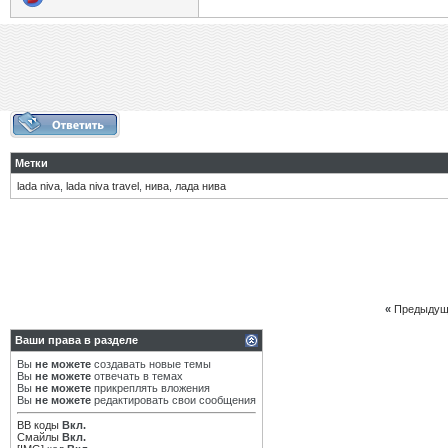
Метки
lada niva
,
lada niva travel
,
нива
,
лада нива
«
Предыдущ
Ваши права в разделе
Вы
не можете
создавать новые темы
Вы
не можете
отвечать в темах
Вы
не можете
прикреплять вложения
Вы
не можете
редактировать свои сообщения
BB коды
Вкл.
Смайлы
Вкл.