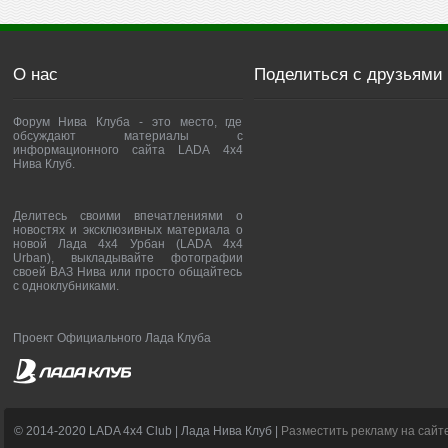
О нас
Поделиться с друзьями
Форум Нива Клуба - это место, где
обсуждают материалы с
информационного сайта LADA 4x4
Нива Клуб.
Делитесь своими впечатлениями о
новостях и эксклюзивных материала о
новой Лада 4х4 Урбан (LADA 4x4
Urban), выкладывайте фотографии
своей ВАЗ Нива или просто общайтесь
с одноклубниками.
Проект Официального Лада Клуба
© 2014-2020 LADA 4x4 Club | Лада Нива Клуб |
Разместить рекламу на сайт