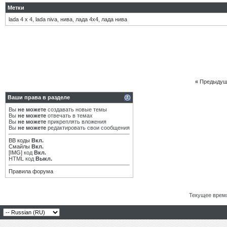
Метки
lada 4 x 4
,
lada niva
,
нива
,
лада 4х4
,
лада нива
«
Предыдущ
Ваши права в разделе
Вы
не можете
создавать новые темы
Вы
не можете
отвечать в темах
Вы
не можете
прикреплять вложения
Вы
не можете
редактировать свои сообщения
BB коды
Вкл.
Смайлы
Вкл.
[IMG]
код
Вкл.
HTML код
Выкл.
Правила форума
Текущее врем