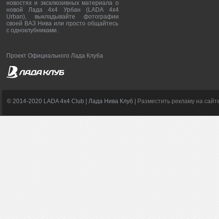
новостях и эксклюзивных материала о
новой Лада 4х4 Урбан (LADA 4x4
Urban), выкладывайте фотографии
своей ВАЗ Нива или просто общайтесь
с одноклубниками.
Проект Официального Лада Клуба
© 2014-2020 LADA 4x4 Club | Лада Нива Клуб |
Разместить рекламу на сайт