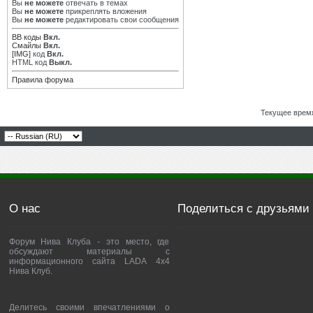
Вы
не можете
отвечать в темах
Вы
не можете
прикреплять вложения
Вы
не можете
редактировать свои сообщения
BB коды
Вкл.
Смайлы
Вкл.
[IMG]
код
Вкл.
HTML код
Выкл.
Правила форума
Текущее врем
О нас
Поделиться с друзьями
Форум Нива Клуба - это место, где
обсуждают материалы с
информационного сайта LADA 4x4
Нива Клуб.
Делитесь своими впечатлениями о