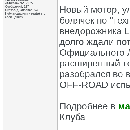
Автомобиль: LADA
Новый мотор, у
Сообщений: 127
Сказал(а) спасибо: 63
Поблагодарили 7 раз(а) в 6
сообщениях
болячек по "те
внедорожника L
долго ждали по
Официального Л
расширенный те
разобрался во 
OFF-ROAD испы
Подробнее в
ма
Клуба
_____________