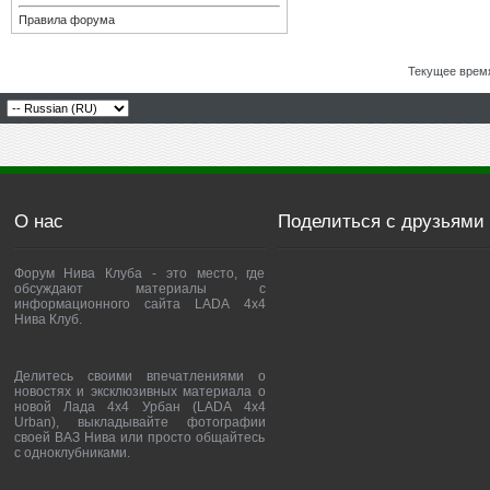
Правила форума
Текущее врем
О нас
Поделиться с друзьями
Форум Нива Клуба - это место, где
обсуждают материалы с
информационного сайта LADA 4x4
Нива Клуб.
Делитесь своими впечатлениями о
новостях и эксклюзивных материала о
новой Лада 4х4 Урбан (LADA 4x4
Urban), выкладывайте фотографии
своей ВАЗ Нива или просто общайтесь
с одноклубниками.