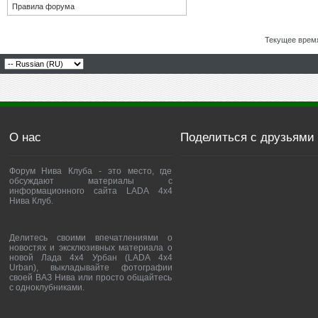
Правила форума
Текущее врем
О нас
Поделиться с друзьями
Форум Нива Клуба - это место, где
обсуждают материалы с
информационного сайта LADA 4x4
Нива Клуб.
Делитесь своими впечатлениями о
новостях и эксклюзивных материала о
новой Лада 4х4 Урбан (LADA 4x4
Urban), выкладывайте фотографии
своей ВАЗ Нива или просто общайтесь
с одноклубниками.