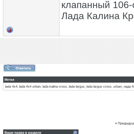
клапанный 106-
Лада Калина Кр
Метки
lada 4х4
,
lada 4х4 urban
,
lada kalina cross
,
lada largus
,
lada largus cross
,
urban
,
лада 4
«
Предыдущ
Ваши права в разделе