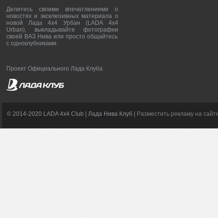
Делитесь своими впечатлениями о
новостях и эксклюзивных материала о
новой Лада 4х4 Урбан (LADA 4x4
Urban), выкладывайте фотографии
своей ВАЗ Нива или просто общайтесь
с одноклубниками.
Проект Официального Лада Клуба
© 2014-2020 LADA 4x4 Club | Лада Нива Клуб |
Разместить рекламу на сайт