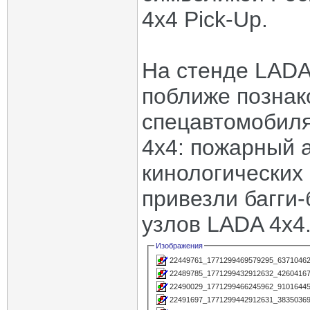
4x4 Pick-Up.
На стенде LADA
поближе познак
спецавтомобиля
4х4: пожарный 
кинологических 
привезли багги-
узлов LADA 4х4
Изображения
22449761_1771299469579295_63710462
22489785_1771299432912632_42604167
22490029_1771299466245962_91016445
22491697_1771299442912631_38350369