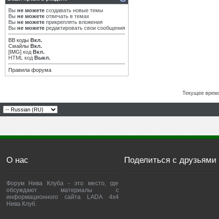
Вы
не можете
создавать новые темы
Вы
не можете
отвечать в темах
Вы
не можете
прикреплять вложения
Вы
не можете
редактировать свои сообщения
BB коды
Вкл.
Смайлы
Вкл.
[IMG]
код
Вкл.
HTML код
Выкл.
Правила форума
Текущее врем
О нас
Поделиться с друзьями
Форум Нива Клуба - это место, где
обсуждают материалы с
информационного сайта LADA 4x4
Нива Клуб.