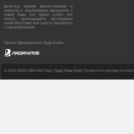
Делитесь своими впечатлениями о
новостях и эксклюзивных материала о
новой Лада 4х4 Урбан (LADA 4x4
Urban), выкладывайте фотографии
своей ВАЗ Нива или просто общайтесь
с одноклубниками.
Проект Официального Лада Клуба
© 2014-2020 LADA 4x4 Club | Лада Нива Клуб |
Разместить рекламу на сайт