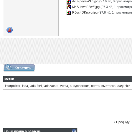
dv3FpeyaWTg.jpg
(97.6 Кб, 0 просмотро
M4SuhwnF2wE.jpg
(97.3 Кб, 1 просмотр
R5oc4DKrsvg.jpg
(97.8 Кб, 1 просмотро
Метки
interpolitex
,
lada
,
lada 4х4
,
lada vesta
,
vesta
,
внедорожник
,
веста
,
выставка
,
лада 4х4
«
Предыдущ
Ваши права в разделе