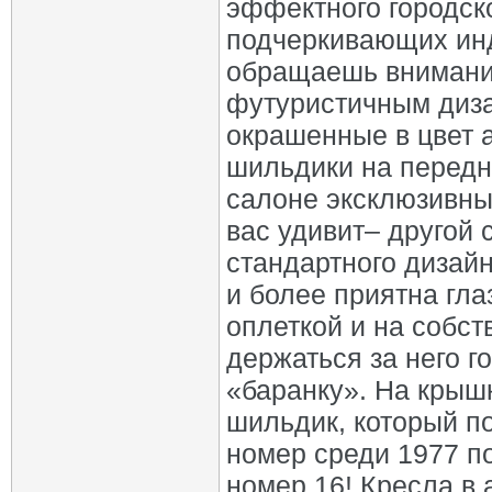
эффектного городско
подчеркивающих инд
обращаешь внимание
футуристичным диза
окрашенные в цвет 
шильдики на передн
салоне эксклюзивны
вас удивит– другой 
стандартного дизай
и более приятна гла
оплеткой и на собс
держаться за него г
«баранку». На крыш
шильдик, который п
номер среди 1977 п
номер 16!.Кресла в 