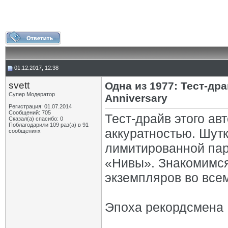
01.12.2017, 12:38
svett
Одна из 1977: Тест-д
Супер Модератор
Anniversary
Регистрация: 01.07.2014
Сообщений: 705
Тест-драйв этого а
Сказал(а) спасибо: 0
Поблагодарили 109 раз(а) в 91
аккуратностью. Шутк
сообщениях
лимитированной пар
«Нивы». Знакомимся
экземпляров во все
Эпоха рекордсмена