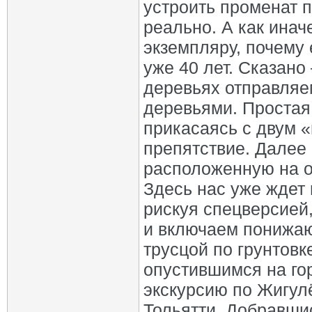
устроить променат 
реально. А как инач
экземпляру, почему
уже 40 лет. Сказано
деревьях отправляе
деревьями. Простая 
прикасаясь с двум
препятствие. Далее
расположенную на о
Здесь нас уже ждет 
рискуя спецверсией
и включаем понижаю
трусцой по грунтовк
опустившимся на го
экскурсию по Жигулё
Тольятти. Добравши