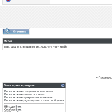
Метки
lada
,
lada 4x4
,
внедорожник
,
лада 4х4
,
тест-драйв
«
Предыдущ
Ваши права в разделе
Вы
не можете
создавать новые темы
Вы
не можете
отвечать в темах
Вы
не можете
прикреплять вложения
Вы
не можете
редактировать свои сообщения
BB коды
Вкл.
Смайлы
Вкл.