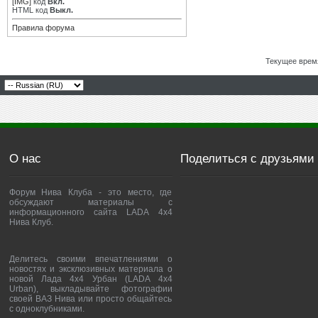
[IMG]
код
Вкл.
HTML код
Выкл.
Правила форума
Текущее врем
О нас
Поделиться с друзьями
Форум Нива Клуба - это место, где
обсуждают материалы с
информационного сайта LADA 4x4
Нива Клуб.
Делитесь своими впечатлениями о
новостях и эксклюзивных материала о
новой Лада 4х4 Урбан (LADA 4x4
Urban), выкладывайте фотографии
своей ВАЗ Нива или просто общайтесь
с одноклубниками.