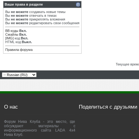
Ваши права в разделе
Вы
не можете
создавать новые темы
Вы
не можете
отвечать в темах
Вы
не можете
прикреплять вложения
Вы
не можете
редактировать свои сообщения
BB коды
Вкл.
Смайлы
Вкл.
[IMG]
код
Вкл.
HTML код
Выкл.
Правила форума
Текущее врем
О нас
Поделиться с друзьями
Форум Нива Клуба - это место, где
обсуждают материалы с
информационного сайта LADA 4x4
Нива Клуб.