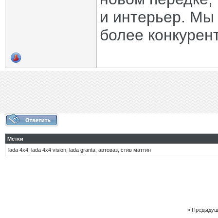
и интерьер. Мы
более конкурен
Метки
lada 4x4
,
lada 4x4 vision
,
lada granta
,
автоваз
,
стив маттин
«
Предыдущ