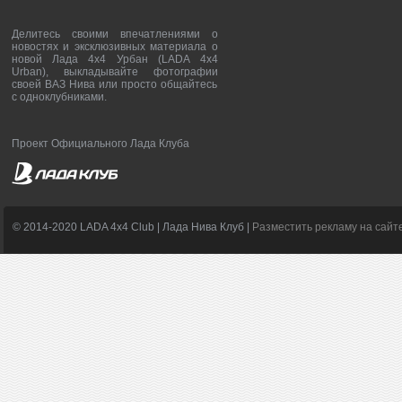
Делитесь своими впечатлениями о
новостях и эксклюзивных материала о
новой Лада 4х4 Урбан (LADA 4x4
Urban), выкладывайте фотографии
своей ВАЗ Нива или просто общайтесь
с одноклубниками.
Проект Официального Лада Клуба
© 2014-2020 LADA 4x4 Club | Лада Нива Клуб |
Разместить рекламу на сайт