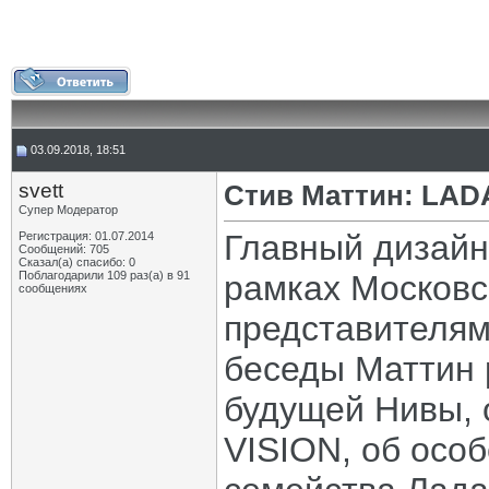
03.09.2018, 18:51
svett
Стив Маттин: LADA
Супер Модератор
Главный дизай
Регистрация: 01.07.2014
Сообщений: 705
Сказал(а) спасибо: 0
Поблагодарили 109 раз(а) в 91
рамках Московс
сообщениях
представителям
беседы Маттин 
будущей Нивы, 
VISION, об осо