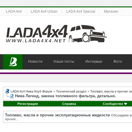
LADA 4x4
LADA 4x4 Urban
LADA 4x4 Special
Магазин
Новости
Наши тесты
Интервью
Фото
LADA 4x4 Нива Клуб Форум
>
Технический раздел
>
Топливо, масла и прочие э
Нива Легенд, замена топливного фильтра, детально.
Регистрация
Справка
Сообщество
Топливо, масла и прочие эксплуатационные жидкости
Обсуждаем вы
прочее...