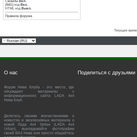
Смайлы
Вкл.
[IMG]
код
Вкл.
HTML код
Выкл.
Правила форума
Текущее врем
О нас
Поделиться с друзьями
Форум Нива Клуба - это место, где
обсуждают материалы с
информационного сайта LADA 4x4
Нива Клуб.
Делитесь своими впечатлениями о
новостях и эксклюзивных материала о
новой Лада 4х4 Урбан (LADA 4x4
Urban), выкладывайте фотографии
своей ВАЗ Нива или просто общайтесь