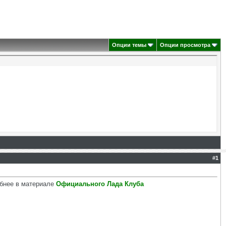
Опции темы
Опции просмотра
#
1
обнее в материале
Официального Лада Клуба