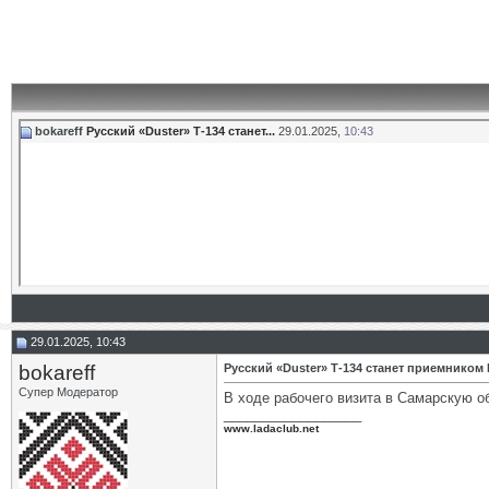
bokareff
Русский «Duster» Т-134 станет...
29.01.2025,
10:43
29.01.2025, 10:43
bokareff
Русский «Duster» Т-134 станет приемником
Супер Модератор
В ходе рабочего визита в Самарскую 
__________________
www.ladaclub.net