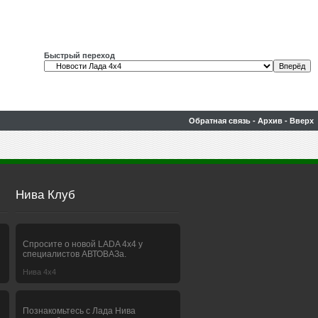
Быстрый переход
Обратная связь
-
Архив
-
Вверх
Нива Клуб
Спросите о новой LADA 4x4 у
специалистов АВТОВАЗа.
Нива 4х4
Познакомьтесь с Лада Нива