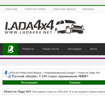
LADA 4x4
LADA 4x4 Urban
LADA 4x4 Special
Магазин
Новости
Наши тесты
Интервью
Фото
LADA 4x4 Нива Клуб Форум
>
Информационный раздел
>
Новости Лада 4х4
Русский «Duster» Т-134 станет приемником НИВА?
Регистрация
Справка
Новости Лада 4х4
Обсуждаем новости LADA 4x4. В этом разделе комментируе