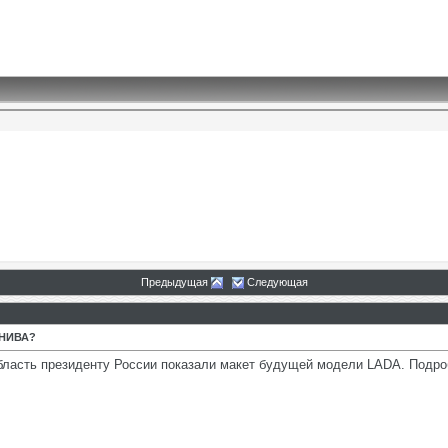
Предыдущая
Следующая
 НИВА?
область президенту России показали макет будущей модели LADA. Подр