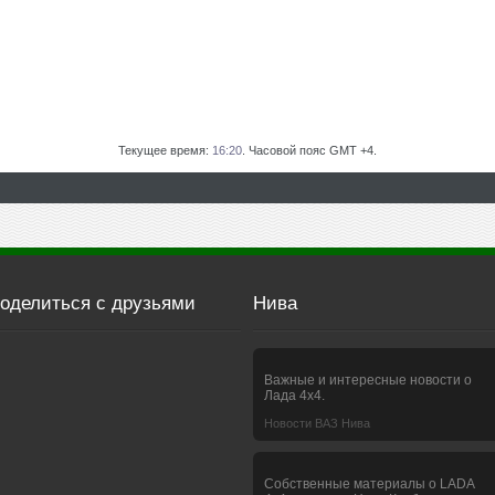
Текущее время:
16:20
. Часовой пояс GMT +4.
оделиться с друзьями
Нива
Важные и интересные новости о
Лада 4х4.
Новости ВАЗ Нива
Собственные материалы о LADA