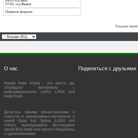
[IMG]
код
Вкл.
HTML код
Выкл.
Правила форума
Текущее врем
О нас
Поделиться с друзьями
Форум Нива Клуба - это место, где
обсуждают материалы с
информационного сайта LADA 4x4
Нива Клуб.
Делитесь своими впечатлениями о
новостях и эксклюзивных материала о
новой Лада 4х4 Урбан (LADA 4x4
Urban), выкладывайте фотографии
своей ВАЗ Нива или просто общайтесь
с одноклубниками.