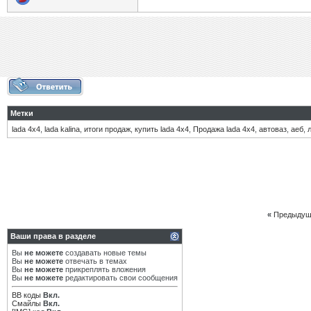
Метки
lada 4x4
,
lada kalina
,
итоги продаж
,
купить lada 4x4
,
Продажа lada 4x4
,
автоваз
,
аеб
,
«
Предыдущ
Ваши права в разделе
Вы
не можете
создавать новые темы
Вы
не можете
отвечать в темах
Вы
не можете
прикреплять вложения
Вы
не можете
редактировать свои сообщения
BB коды
Вкл.
Смайлы
Вкл.