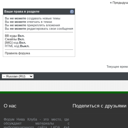
«
Предыдущ
Ваши права в разделе
Вы
не можете
создавать новые темы
Вы
не можете
отвечать в темах
Вы
не можете
прикреплять вложения
Вы
не можете
редактировать свои сообщения
BB коды
Вкл.
Смайлы
Вкл.
[IMG]
код
Вкл.
HTML код
Выкл.
Правила форума
Текущее врем
О нас
Поделиться с друзьями
Форум Нива Клуба - это место, где
обсуждают материалы с
информационного сайта LADA 4x4