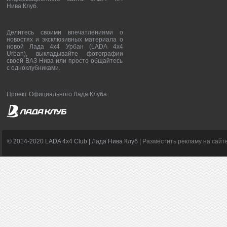
Нива Клуб.
Делитесь своими впечатлениями о
новостях и эксклюзивных материала о
новой Лада 4х4 Урбан (LADA 4x4
Urban), выкладывайте фотографии
своей ВАЗ Нива или просто общайтесь
с одноклубниками.
Проект Официального Лада Клуба
© 2014-2020 LADA 4x4 Club | Лада Нива Клуб |
Разместить рекламу на сайт