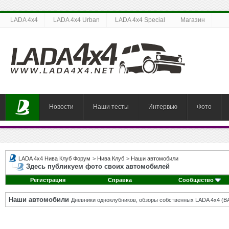
LADA 4x4
LADA 4x4 Urban
LADA 4x4 Special
Магазин
Новости
Наши тесты
Интервью
Фото
LADA 4x4 Нива Клуб Форум
>
Нива Клуб
>
Наши автомобили
Здесь публикуем фото своих автомобилей
Регистрация
Справка
Сообщество
Наши автомобили
Дневники одноклубников, обзоры собственных LADA 4x4 (В